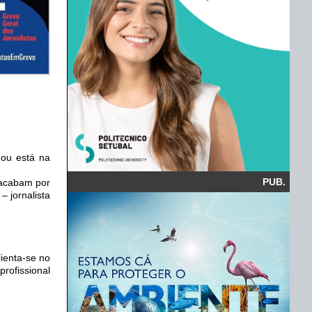
ou está na
PUB.
s acabam por
– jornalista
lienta-se no
profissional