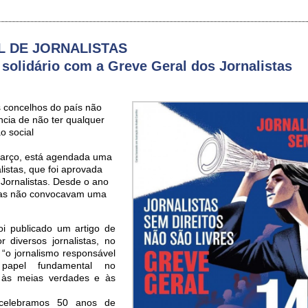
 DE JORNALISTAS
 solidário com a Greve Geral dos Jornalistas
 concelhos do país não
ncia de não ter qualquer
o social
arço, está agendada uma
listas, que foi aprovada
Jornalistas. Desde o ano
stas não convocavam uma
foi publicado um artigo de
r diversos jornalistas, no
 “o jornalismo responsável
apel fundamental no
 às meias verdades e às
elebramos 50 anos de