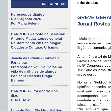
inferências
INFERÊNCIAS
Horóscopos diários
GREVE GERAL
Dia 6 agosto 2026
Jornal Rostos
Por Maria Helena
BARREIRO – Rosto da Semana>
António Matias Lopes conclui
. Mais de metade dos
Doutoramento em Sociologia:
tem ou está na iminê
Cidades e Culturas Urbanas
órgão de comunicaçã
Amanhã, dia 14 de M
Janela da Cidade - Convite a
Greve Geral de Jorna
Participar
no 5º Congresso dos 
Professor deixa uma marca na
1982 que os jornali
vida de milhares de alunos
greve geral.
Por Isabel Mateus Braga
Barreiro
No jornal “Público” 
opinião, subscrito po
BARREIRO - Por dentro dos
qual sublinha-se que
dias
desempenha um p
GRATIDÃO!
combate à mentira,
falsas noticias.”
“No ano em que c
Nota do Dia – Dia Mundial das