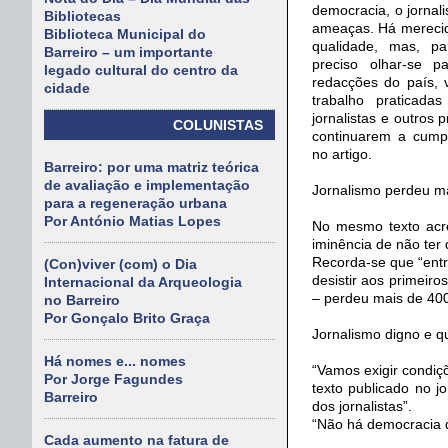
democracia, o jorna
Bibliotecas
ameaças. Há merecida
Biblioteca Municipal do
qualidade, mas, p
Barreiro – um importante
preciso olhar-se 
legado cultural do centro da
redacções do país, 
cidade
trabalho praticada
jornalistas e outros 
COLUNISTAS
continuarem a cumpri
no artigo.
Barreiro: por uma matriz teórica
de avaliação e implementação
Jornalismo perdeu ma
para a regeneração urbana
Por António Matias Lopes
No mesmo texto acr
iminência de não ter
Recorda-se que “entr
(Con)viver (com) o Dia
desistir aos primeiro
Internacional da Arqueologia
– perdeu mais de 400 
no Barreiro
Por Gonçalo Brito Graça
Jornalismo digno e qu
Há nomes e... nomes
“Vamos exigir condiçõ
Por Jorge Fagundes
texto publicado no jo
Barreiro
dos jornalistas”.
“Não há democracia q
Cada aumento na fatura de