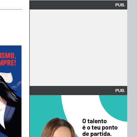
PUB.
PUB.