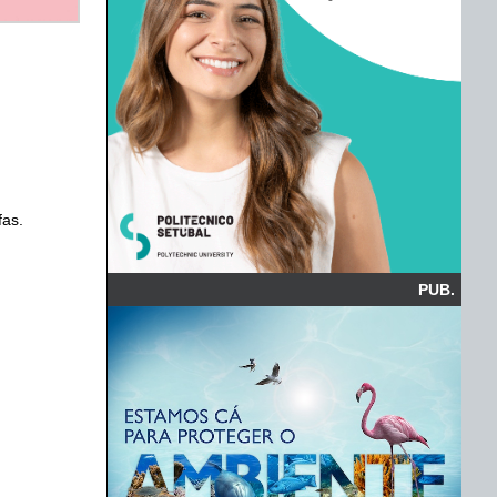
fas.
PUB.