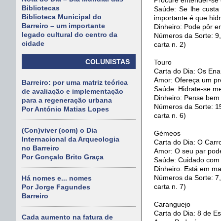
Bibliotecas
Saúde: Se lhe custa
Biblioteca Municipal do
importante é que hid
Barreiro – um importante
Dinheiro: Pode pôr e
legado cultural do centro da
Números da Sorte: 9, 
cidade
carta n. 2)
COLUNISTAS
Touro
Carta do Dia: Os Ena
Amor: Ofereça um pr
Barreiro: por uma matriz teórica
Saúde: Hidrate-se me
de avaliação e implementação
Dinheiro: Pense bem a
para a regeneração urbana
Números da Sorte: 15
Por António Matias Lopes
carta n. 6)
(Con)viver (com) o Dia
Gémeos
Internacional da Arqueologia
Carta do Dia: O Carro
no Barreiro
Amor: O seu par pode
Por Gonçalo Brito Graça
Saúde: Cuidado com o
Dinheiro: Está em mar
Números da Sorte: 7, 
Há nomes e... nomes
carta n. 7)
Por Jorge Fagundes
Barreiro
Caranguejo
Carta do Dia: 8 de Es
Cada aumento na fatura de