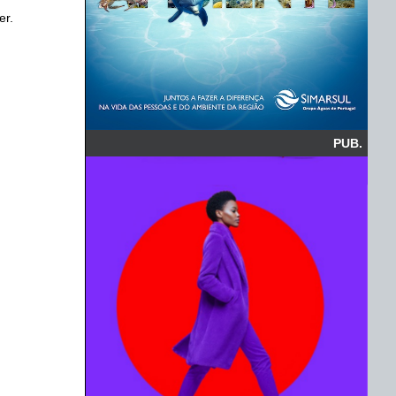
er.
PUB.