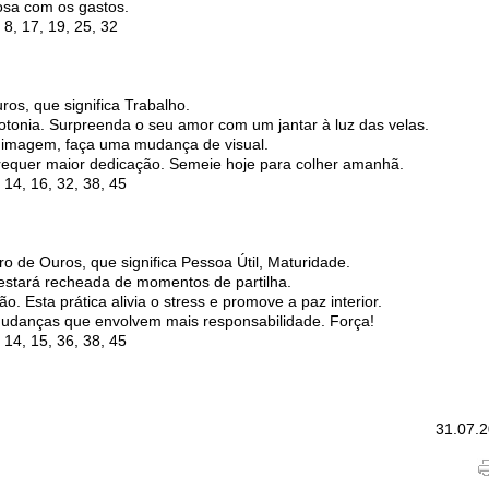
losa com os gastos.
8, 17, 19, 25, 32
ros, que significa Trabalho.
onia. Surpreenda o seu amor com um jantar à luz das velas.
 imagem, faça uma mudança de visual.
 requer maior dedicação. Semeie hoje para colher amanhã.
14, 16, 32, 38, 45
ro de Ouros, que significa Pessoa Útil, Maturidade.
r estará recheada de momentos de partilha.
. Esta prática alivia o stress e promove a paz interior.
mudanças que envolvem mais responsabilidade. Força!
14, 15, 36, 38, 45
31.07.2