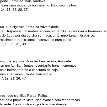
sporto. Torne-se mais saudável.
e fazer uma mudança no trabalho. Dê o seu melhor.
14, 16, 24, 28, 37
us, que significa Força na Adversidade.
ara ultrapassar um mal-estar com um familiar e devolver a harmonia ao 
s de água por dia ou chá sem açúcar. É importante hidratar-se.
rescimento profissional. Inscreva-se num curso.
7, 18, 29, 31, 38
aus, que significa Ocasião Inesperada, Amizade.
ar um familiar. Juntos recordarão bons momentos.
as olheiras reforce o consumo de soja.
dos a terceiros. Confie mais em si.
7, 19, 21, 26, 47
ros, que significa Perda, Falha.
ar-se à primeira vista. Não avance sem ter certezas.
ciente. Caso contrário, poderá ficar doente.