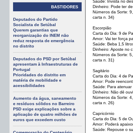
Saúde: Invista no de
Dinheiro: Pode ter d
BASTIDORES
Números da Sorte: 9, 
carta n. 34)
Deputados do Partido
Socialista de Setúbal
Escorpião
Querem garantias que
Carta do Dia: 9 de Pa
reorganização do INEM não
Amor: Vai ter força p
reduz resposta de emergência
Saúde: Beba 1,5 litro
no distrito
Dinheiro: Aposte no c
Números da Sorte: 5, 
Deputados do PSD por Setúbal
carta n. 31)
apresentam à Infraestruturas de
Portugal
Sagitário
Prioridades do distrito em
Carta do Dia: 4 de P
matéria de mobilidade e
Amor: Pode reencontr
acessibilidades
Saúde: Para atenuar 
Dinheiro: Não dê ouvi
Números da Sorte: 4, 
Aumento da água, saneamento
carta n. 26)
e resíduos sólidos no Barreiro
PSD exige explicações sobre a
Capricórnio
aplicação de quatro milhões de
Carta do Dia: 5 de Ou
euros que excedem custo
Amor: Poderá apaixon
Saúde: Repouse o sufi
Comemoração do Centenário