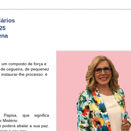
ários
25
ena
 um composto de força e
e de cegueira, de pequenez
 instaurar-lhe processo: é
Papisa, que significa
e Mistério.
 poderá abalar a sua paz.
com o seu par.