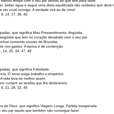
 menos tempo com o seu par devido ao que tem para fazer.
io, beber água e seguir uma dieta equilibrada são cuidados que deve t
 ser cruel consigo. A verdade virá ao de cima!
9, 14, 17, 36, 45
spadas, que significa Mau Pressentimento, Angústia.
 angústia que tem no coração desabafe com o seu par.
 unhas comendo couves de Bruxelas.
nte nos gastos. A época é de contenção.
 14, 25, 34, 47, 48
padas, que significa Falsidade.
ncia. O amor exige trabalho e empenho.
 A vida leva-se melhor assim.
por cumprir as tarefas que lhe destinarem.
8, 21, 28, 32, 45
iro de Paus, que significa Viagem Longa, Partida Inesperada.
o seu par aquilo que também não consegue fazer.