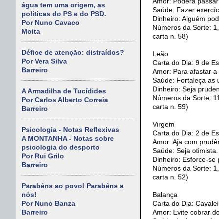
Amor: Poderá passar
água tem uma origem, as
Saúde: Fazer exercíc
políticas do PS e do PSD.
Dinheiro: Alguém pode
Por Nuno Cavaco
Números da Sorte: 1, 
Moita
carta n. 58)
Défice de atenção: distraídos?
Leão
Por Vera Silva
Carta do Dia: 9 de E
Barreiro
Amor: Para afastar a
Saúde: Fortaleça as
Dinheiro: Seja prude
A Armadilha de Tucídides
Números da Sorte: 11,
Por Carlos Alberto Correia
carta n. 59)
Barreiro
Virgem
Psicologia - Notas Reflexivas
Carta do Dia: 2 de Es
A MONTANHA - Notas sobre
Amor: Aja com prudê
psicologia do desporto
Saúde: Seja otimista.
Por Rui Grilo
Dinheiro: Esforce-se 
Barreiro
Números da Sorte: 1, 
carta n. 52)
Parabéns ao povo! Parabéns a
Balança
nós!
Carta do Dia: Cavale
Por Nuno Banza
Amor: Evite cobrar d
Barreiro