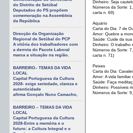
Dinheiro: Seja caute
do Distrito de Setúbal
Números da Sorte: 1, 
Deputados do PS propõem
carta n. 69)
comemoração na Assembleia
da República
Aquário
Carta do Dia: 7 de Ou
Direcção da Organização
Amor: Quebre a monot
Regional de Setúbal do PCP
Saúde: Cuide da sua
A vitória dos trabalhadores com
Dinheiro: O trabalho
a derrota do Pacote Laboral
Números da Sorte: 7, 
marca a situação na região.
carta n. 71)
Peixes
BARREIRO– TEMAS DA VIDA
Carta do Dia: Cavalei
LOCAL
Amor: A vida familia
Capital Portuguesa da Cultura
Saúde: Faça meditação
2028- exige seriedade, clareza e
Dinheiro: Possíveis 
autenticidade
Números da Sorte: 9, 
afirma Gonçalo Nuno Camacho,
BARREIRO – TEMAS DA VIDA
LOCAL
Capital Portuguesa da Cultura
2028-Entre a memória e o
futuro: a Cultura Integral e o