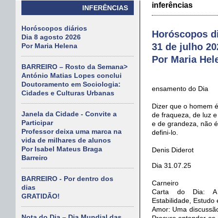
inferências
INFERÊNCIAS
Horóscopos diários
Horóscopos di
Dia 8 agosto 2026
31 de julho 20
Por Maria Helena
Por Maria Hel
BARREIRO – Rosto da Semana>
António Matias Lopes conclui
Doutoramento em Sociologia:
ensamento do Dia
Cidades e Culturas Urbanas
Dizer que o homem é
Janela da Cidade - Convite a
de fraqueza, de luz 
Participar
e de grandeza, não é
Professor deixa uma marca na
defini-lo.
vida de milhares de alunos
Por Isabel Mateus Braga
Denis Diderot
Barreiro
Dia 31.07.25
BARREIRO - Por dentro dos
Carneiro
dias
Carta do Dia: A 
GRATIDÃO!
Estabilidade, Estudo 
Amor: Uma discussão
Nota do Dia – Dia Mundial das
Procure entender-se 