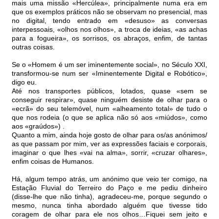
mais uma missão «Hercúlea», principalmente numa era em
que os exemplos práticos não se observam no presencial, mas
no digital, tendo entrado em «desuso» as conversas
interpessoais, «olhos nos olhos», a troca de ideias, «as achas
para a fogueira», os sorrisos, os abraços, enfim, de tantas
outras coisas.
Se o «Homem é um ser iminentemente social», no Século XXI,
transformou-se num ser «Iminentemente Digital e Robótico»,
digo eu.
Até nos transportes públicos, lotados, quase «sem se
conseguir respirar», quase ninguém desiste de olhar para o
«ecrã» do seu telemóvel, num «alheamento total» de tudo o
que nos rodeia (o que se aplica não só aos «miúdos», como
aos «graúdos») .
Quanto a mim, ainda hoje gosto de olhar para os/as anónimos/
as que passam por mim, ver as expressões faciais e corporais,
imaginar o que lhes «vai na alma», sorrir, «cruzar olhares»,
enfim coisas de Humanos.
Há, algum tempo atrás, um anónimo que veio ter comigo, na
Estação Fluvial do Terreiro do Paço e me pediu dinheiro
(disse-lhe que não tinha), agradeceu-me, porque segundo o
mesmo, nunca tinha abordado alguém que tivesse tido
coragem de olhar para ele nos olhos…Fiquei sem jeito e