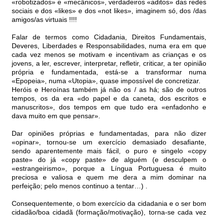
«robotizados» e «mecânicos», verdadeiros «aditos» das redes
sociais e dos «likes» e dos «not likes», imaginem só, dos /das
amigos/as virtuais !!!!
Falar de termos como Cidadania, Direitos Fundamentais,
Deveres, Liberdades e Responsabilidades, numa era em que
cada vez menos se motivam e incentivam as crianças e os
jovens, a ler, escrever, interpretar, refletir, criticar, a ter opinião
própria e fundamentada, está-se a transformar numa
«Epopeia», numa «Utopia», quase impossível de concretizar.
Heróis e Heroínas também já não os / as há; são de outros
tempos, os da era «do papel e da caneta, dos escritos e
manuscritos», dos tempos em que tudo era «enfadonho e
dava muito em que pensar».
Dar opiniões próprias e fundamentadas, para não dizer
«opinar», tornou-se um exercício demasiado desafiante,
sendo aparentemente mais fácil, o puro e singelo «copy
paste» do já «copy paste» de alguém (e desculpem o
«estrangeirismo», porque a Língua Portuguesa é muito
preciosa e valiosa e quem me dera a mim dominar na
perfeição; pelo menos continuo a tentar…) .
Consequentemente, o bom exercício da cidadania e o ser bom
cidadão/boa cidadã (formação/motivação), torna-se cada vez