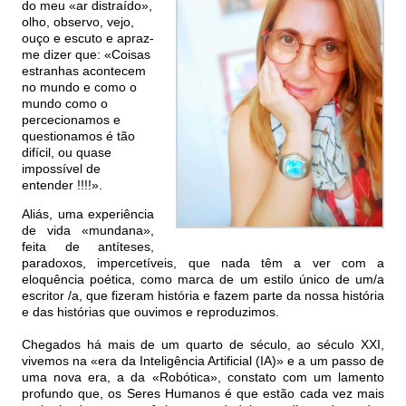
do meu «ar distraído»,
olho, observo, vejo,
ouço e escuto e apraz-
me dizer que: «Coisas
estranhas acontecem
no mundo e como o
mundo como o
percecionamos e
questionamos é tão
difícil, ou quase
impossível de
entender !!!!».
Aliás, uma experiência
de vida «mundana»,
feita de antíteses,
paradoxos, impercetíveis, que nada têm a ver com a
eloquência poética, como marca de um estilo único de um/a
escritor /a, que fizeram história e fazem parte da nossa história
e das histórias que ouvimos e reproduzimos.
Chegados há mais de um quarto de século, ao século XXI,
vivemos na «era da Inteligência Artificial (IA)» e a um passo de
uma nova era, a da «Robótica», constato com um lamento
profundo que, os Seres Humanos é que estão cada vez mais