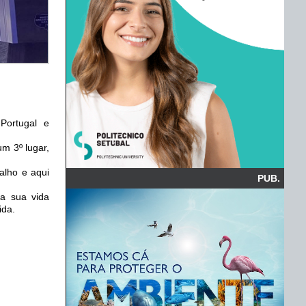
Portugal e
m 3º lugar,
alho e aqui
PUB.
 a sua vida
ida.