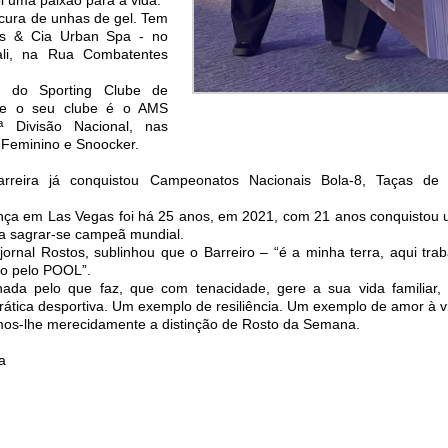
cura de unhas de gel. Tem
as & Cia Urban Spa - no
ali, na Rua Combatentes
s do Sporting Clube de
nte o seu clube é o AMS
ª Divisão Nacional, nas
 Feminino e Snoocker.
arreira já conquistou Campeonatos Nacionais Bola-8, Taças de 
nça em Las Vegas foi há 25 anos, em 2021, com 21 anos conquistou u
ra sagrar-se campeã mundial.
rnal Rostos, sublinhou que o Barreiro – “é a minha terra, aqui trab
ão pelo POOL”.
da pelo que faz, que com tenacidade, gere a sua vida familiar,
prática desportiva. Um exemplo de resiliência. Um exemplo de amor à v
uímos-lhe merecidamente a distinção de Rosto da Semana.
a