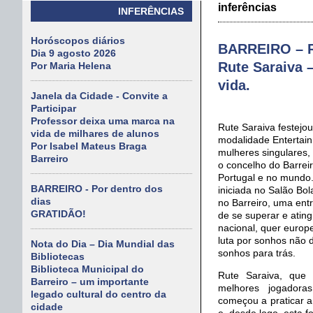
inferências
INFERÊNCIAS
Horóscopos diários
BARREIRO – 
Dia 9 agosto 2026
Rute Saraiva 
Por Maria Helena
vida.
Janela da Cidade - Convite a
Participar
Professor deixa uma marca na
Rute Saraiva festejou
vida de milhares de alunos
modalidade Entertai
Por Isabel Mateus Braga
mulheres singulares,
Barreiro
o concelho do Barreir
Portugal e no mundo.
BARREIRO - Por dentro dos
iniciada no Salão Bol
dias
no Barreiro, uma ent
GRATIDÃO!
de se superar e atingi
nacional, quer europ
luta por sonhos não 
Nota do Dia – Dia Mundial das
sonhos para trás.
Bibliotecas
Biblioteca Municipal do
Rute Saraiva, que
Barreiro – um importante
melhores jogadora
legado cultural do centro da
começou a praticar 
cidade
e, desde logo, esta f