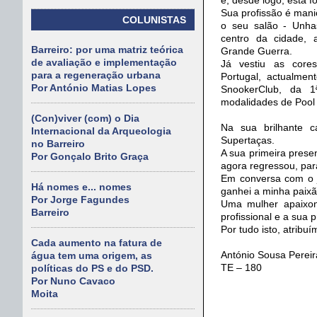
Sua profissão é mani
COLUNISTAS
o seu salão - Unh
centro da cidade, 
Barreiro: por uma matriz teórica
Grande Guerra.
de avaliação e implementação
Já vestiu as core
para a regeneração urbana
Portugal, actualme
Por António Matias Lopes
SnookerClub, da 1
modalidades de Pool
(Con)viver (com) o Dia
Na sua brilhante c
Internacional da Arqueologia
Supertaças.
no Barreiro
A sua primeira prese
Por Gonçalo Brito Graça
agora regressou, pa
Em conversa com o jo
Há nomes e... nomes
ganhei a minha paix
Por Jorge Fagundes
Uma mulher apaixona
Barreiro
profissional e a sua 
Por tudo isto, atrib
Cada aumento na fatura de
António Sousa Pereir
água tem uma origem, as
TE – 180
políticas do PS e do PSD.
Por Nuno Cavaco
Moita