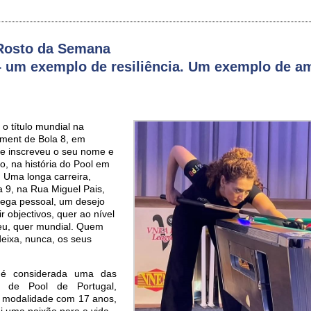
Rosto da Semana
– um exemplo de resiliência. Um exemplo de a
 o título mundial na
nment de Bola 8, em
 e inscreveu o seu nome e
o, na história do Pool em
 Uma longa carreira,
a 9, na Rua Miguel Pais,
rega pessoal, um desejo
r objectivos, quer ao nível
eu, quer mundial. Quem
deixa, nunca, os seus
 é considerada uma das
s de Pool de Portugal,
a modalidade com 17 anos,
oi uma paixão para a vida.