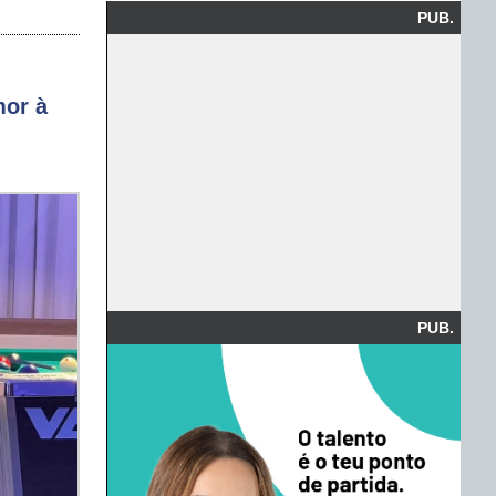
PUB.
mor à
PUB.