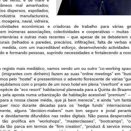
dâneos mal amanhados;
ios dispersos, espoliados,
dústria manufactureira,
a, moageira, naval, vidreira,
 actividades económicas e criadoras de trabalho para várias g
stem inúmeras associações, colectividades e cooperativas – muitas
entenárias e outras mais recentes – que apesar de se debaterem 
turais (telhados e paredes, precários, infiltrações, falta de verbas 
 medida, com um inacreditável esforço, desenvolvendo actividades a
do e formando pessoas, suprindo necessidades e fortalecendo a noss
 registo mais mediático, vamos vendo um ou outro “co-working spac
s” (imigrantes com dinheiro) fazem as suas “online meetings” em “bus
mos pelo “hostel” e pressentimos o advento florescente de várias “gu
 Rejubilamos com o projeto de um novo hotel em plena “riverfront” e v
 espécie de “eco resort“ habitacional planeada para a Quinta do Braam
 pela aposta numa urbanização de habitação acessível “premium” 
para a nossa classe média, que já bem merecia”, e ainda “um fantás
alquer risco durante décadas para os ´hedge funds´ internaciona
lmente, alguns “decision-makers” num tom seguro e jovial peran
” e devidamente difundidos nas redes digitais. Não passa desperceb
”, tão prolífica em “workshops”, “masterclasses”, “bootcamps”, “
da tão parca em termos de “firm creation”, “product & service innova