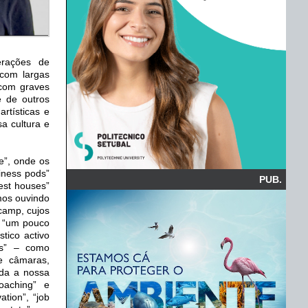
erações de
 com largas
com graves
e de outros
rtísticas e
a cultura e
e”, onde os
iness pods”
PUB.
est houses”
amos ouvindo
camp, cujos
– “um pouco
tico activo
is” – como
te câmaras,
ida a nossa
coaching” e
tion”, “job