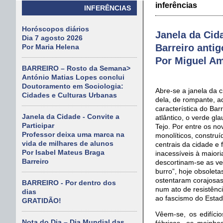
inferências
INFERÊNCIAS
Horóscopos diários
Janela da Cida
Dia 7 agosto 2026
Barreiro anti
Por Maria Helena
Por Miguel Am
BARREIRO – Rosto da Semana>
António Matias Lopes conclui
Doutoramento em Sociologia:
Abre-se a janela da c
Cidades e Culturas Urbanas
dela, de rompante, aq
característica do Bar
Janela da Cidade - Convite a
atlântico, o verde g
Participar
Tejo. Por entre os nov
Professor deixa uma marca na
monolíticos, constru
vida de milhares de alunos
centrais da cidade e
Por Isabel Mateus Braga
inacessíveis à maiori
Barreiro
descortinam-se as ve
burro”, hoje obsoleta
ostentaram corajosa
BARREIRO - Por dentro dos
num ato de resistênci
dias
ao fascismo do Esta
GRATIDÃO!
Vêem-se, os edifíci
Nota do Dia – Dia Mundial das
fábricas, os moinh