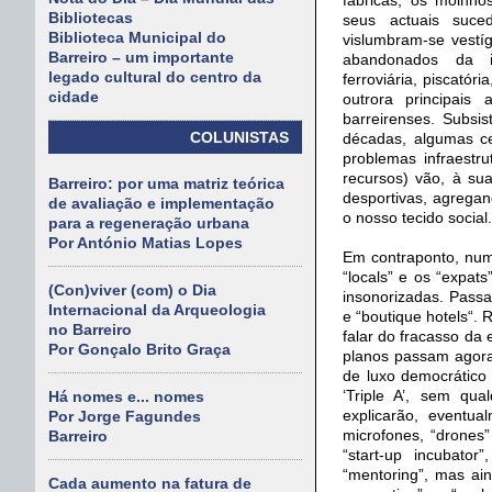
Bibliotecas
seus actuais suce
Biblioteca Municipal do
vislumbram-se vestíg
Barreiro – um importante
abandonados da in
legado cultural do centro da
ferroviária, piscatóri
cidade
outrora principais
barreirenses. Subsi
COLUNISTAS
décadas, algumas c
problemas infraestru
recursos) vão, à sua
Barreiro: por uma matriz teórica
desportivas, agregan
de avaliação e implementação
o nosso tecido social.
para a regeneração urbana
Por António Matias Lopes
Em contraponto, num
“locals” e os “expat
(Con)viver (com) o Dia
insonorizadas. Passa
Internacional da Arqueologia
e “boutique hotels“.
no Barreiro
falar do fracasso da
Por Gonçalo Brito Graça
planos passam agora
de luxo democrático 
‘Triple A’, sem qu
Há nomes e... nomes
explicarão, eventua
Por Jorge Fagundes
microfones, “drones
Barreiro
“start-up incubator
“mentoring”, mas ain
Cada aumento na fatura de