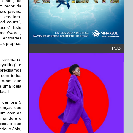
 state”, os
em redor da
ais jovens,
t creators”
ood courts”,
aces”. Este
nce Award”,
r entidades
as próprias
PUB.
visionária,
ytelling” e
 precisamos
s com todos
tem-nos que
se uma ideia
local.
e demora 5
renças que
 um com as
 o mundo e o
essoas que
do, o Jóia,