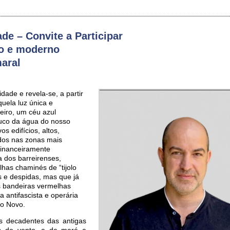
de – Convite a Participar
go e moderno
aral
idade e revela-se, a partir
uela luz única e
reiro, um céu azul
lauco da água do nosso
os edifícios, altos,
ídos nas zonas mais
 financeiramente
a dos barreirenses,
lhas chaminés de “tijolo
s e despidas, mas que já
s bandeiras vermelhas
a antifascista e operária
do Novo.
os decadentes das antigas
os de vento, e de maré e