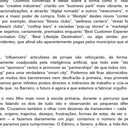
ability”. Ouvimos conversas e ideias sobre a forma como o “real
as “creative industries” criarão um “business park” mais vibrante, 
acionalizações, e atrairão “digital nomads” e outros “newcomers”, m
es e maior poder de compra. Todo o “lifestyle” destes novos “conten
 por exemplo, diversos “fitness clubs”, “wellness centers”, “street f
beach clubs”, “rooftop bars” e variadas “pop-up stores” e “marketpl
ue sejamos, certamente, premiados enquanto “Best Customer Experie
formation City”, “Best Lifestyle Destination”, ou algo similar, po
dentes, que afinal são aparentemente pagas pelos municípios que el
, “influencers” articulistas de jornais vão reforçando, de forma 
mente coadjuvada pela inteligência artificial, que todo este “stor
ir os “sponsors” certos e promover as “partnerships” de que todos nós
up” para uma verdadeira “smart city”. Podemos até ficar aborrecido
ue muitos dos barreirenses nem decifrarão à primeira, mas prome
amos gerar infinitos postos directos e indirectos de trabalho e cria-
de que, no Barreiro, o futuro é agora e que estamos a fabricar orgulho 
 o meu filho mais novo à escola primária, durante o percurso qu
s falando os dois de tudo isto e observando as pequenas dife
ade. Cruzamos também o olhar com dezenas de transeuntes – cada
da, origens, trajectos, desejos, frustrações, formas de estar, de ver
dem – e fazemos diariamente um jogo: contamos o número de p
 paramos para cumprimentar. O Edmiro, o Severo, a Alice, a Inês Ama