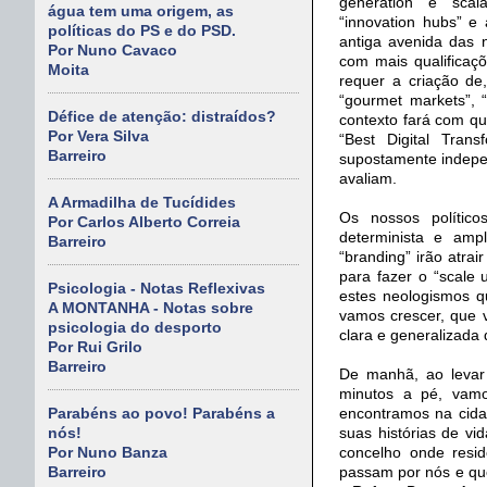
generation” e “scal
água tem uma origem, as
“innovation hubs” e 
políticas do PS e do PSD.
antiga avenida das n
Por Nuno Cavaco
com mais qualificaçõ
Moita
requer a criação de,
“gourmet markets”, “
Défice de atenção: distraídos?
contexto fará com q
Por Vera Silva
“Best Digital Trans
Barreiro
supostamente indepen
avaliam.
A Armadilha de Tucídides
Os nossos políticos
Por Carlos Alberto Correia
determinista e ampla
Barreiro
“branding” irão atra
para fazer o “scale 
Psicologia - Notas Reflexivas
estes neologismos q
A MONTANHA - Notas sobre
vamos crescer, que v
psicologia do desporto
clara e generalizada 
Por Rui Grilo
Barreiro
De manhã, ao levar
minutos a pé, vamo
encontramos na cid
Parabéns ao povo! Parabéns a
suas histórias de vi
nós!
concelho onde resi
Por Nuno Banza
passam por nós e que
Barreiro