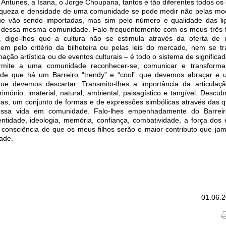
 Antunes, a Isana, o Jorge Choupana, tantos e tão diferentes todos os 
riqueza e densidade de uma comunidade se pode medir não pelas mo
ue vão sendo importadas, mas sim pelo número e qualidade das l
dessa mesma comunidade. Falo frequentemente com os meus três fi
e, digo-lhes que a cultura não se estimula através da oferta d
nem pelo critério da bilheteira ou pelas leis do mercado, nem se t
ação artística ou de eventos culturais – é todo o sistema de significad
mite a uma comunidade reconhecer-se, comunicar e transformar
a de que há um Barreiro “trendy” e “cool” que devemos abraçar e 
 que devemos descartar. Transmito-lhes a importância da articulaç
rimónio: imaterial, natural, ambiental, paisagístico e tangível. Descub
ias, um conjunto de formas e de expressões simbólicas através das 
ssa vida em comunidade. Falo-lhes empenhadamente do Barreir
entidade, ideologia, memória, confiança, combatividade, a força dos e
consciência de que os meus filhos serão o maior contributo que jam
ade.
01.06.2