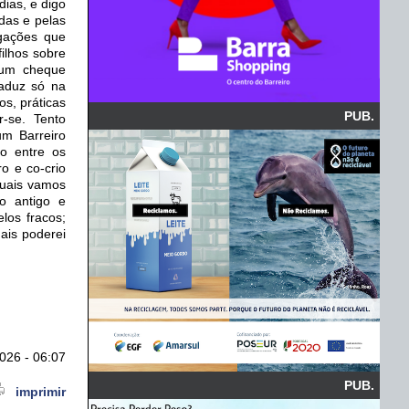
dias, e digo
das e pelas
igações que
lhos sobre
e um cheque
raduz só na
os, práticas
PUB.
-se. Tento
um Barreiro
ão entre os
ro e co-crio
quais vamos
o antigo e
los fracos;
ais poderei
026 - 06:07
PUB.
imprimir