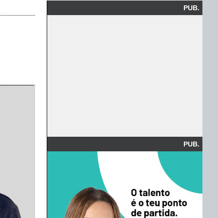
PUB.
PUB.