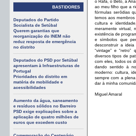
o Rafa, o Beto, a Ana
ao meu filho que a 
BASTIDORES
fórmulas serôdias q
temos aos membros 
Deputados do Partido
cultura e identidad
Socialista de Setúbal
meramente virtual, 
Querem garantias que
existência de program
reorganização do INEM não
e símbolos que per
reduz resposta de emergência
desconstruir a idei
no distrito
“vintage” e “retro”
diversos tipos de pat
Deputados do PSD por Setúbal
com eles, todos os d
apresentam à Infraestruturas de
dando sentido à no
Portugal
moderno: cultura, id
Prioridades do distrito em
sempre com a plena 
matéria de mobilidade e
dar à minha comunid
acessibilidades
Miguel Amaral
Aumento da água, saneamento
e resíduos sólidos no Barreiro
PSD exige explicações sobre a
aplicação de quatro milhões de
euros que excedem custo
Comemoração do Centenário