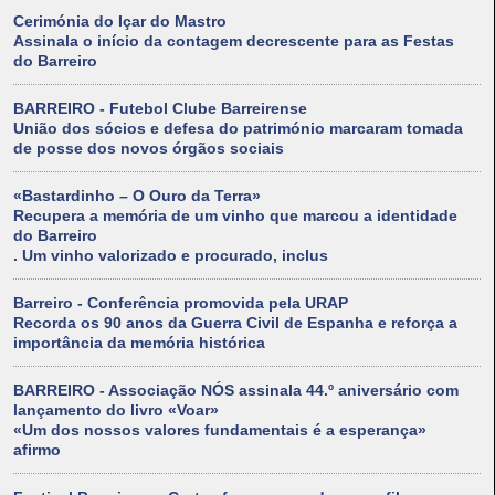
Cerimónia do Içar do Mastro
Assinala o início da contagem decrescente para as Festas
do Barreiro
BARREIRO - Futebol Clube Barreirense
União dos sócios e defesa do património marcaram tomada
de posse dos novos órgãos sociais
«Bastardinho – O Ouro da Terra»
Recupera a memória de um vinho que marcou a identidade
do Barreiro
. Um vinho valorizado e procurado, inclus
Barreiro - Conferência promovida pela URAP
Recorda os 90 anos da Guerra Civil de Espanha e reforça a
importância da memória histórica
BARREIRO - Associação NÓS assinala 44.º aniversário com
lançamento do livro «Voar»
«Um dos nossos valores fundamentais é a esperança»
afirmo