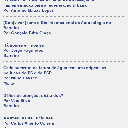
Barreiro: por uma matriz teórica de avaliação e
implementação para a regeneração urbana
Por António Matias Lopes
(Con)viver (com) o Dia Internacional da Arqueologia no
Barreiro
Por Gonçalo Brito Graça
Há nomes e... nomes
Por Jorge Fagundes
Barreiro
Cada aumento na fatura de água tem uma origem, as
políticas do PS e do PSD.
Por Nuno Cavaco
Moita
Défice de atenção: distraídos?
Por Vera Silva
Barreiro
A Armadilha de Tucídides
Por Carlos Alberto Correia