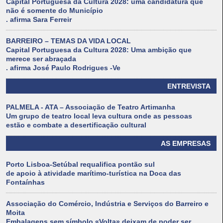
Capital Portuguesa da Cultura 2028: uma candidatura que
não é somente do Município
. afirma Sara Ferreir
BARREIRO – TEMAS DA VIDA LOCAL
Capital Portuguesa da Cultura 2028: Uma ambição que
merece ser abraçada
. afirma José Paulo Rodrigues -Ve
ENTREVISTA
PALMELA - ATA – Associação de Teatro Artimanha
Um grupo de teatro local leva cultura onde as pessoas
estão e combate a desertificação cultural
AS EMPRESAS
Porto Lisboa-Setúbal requalifica pontão sul
de apoio à atividade marítimo-turística na Doca das
Fontaínhas
Associação do Comércio, Indústria e Serviços do Barreiro e
Moita
Embalagens sem símbolo «Volta» deixam de poder ser