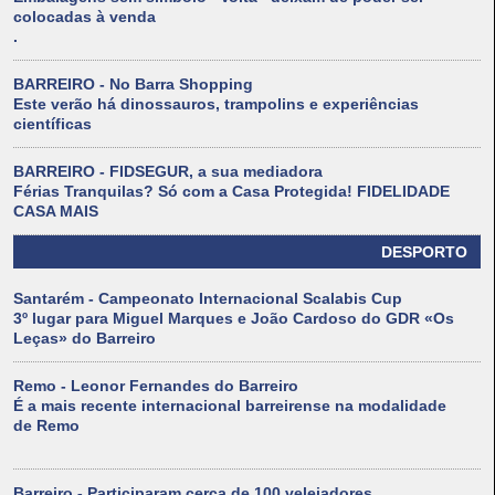
colocadas à venda
.
BARREIRO - No Barra Shopping
Este verão há dinossauros, trampolins e experiências
científicas
BARREIRO - FIDSEGUR, a sua mediadora
Férias Tranquilas? Só com a Casa Protegida! FIDELIDADE
CASA MAIS
DESPORTO
Santarém - Campeonato Internacional Scalabis Cup
3º lugar para Miguel Marques e João Cardoso do GDR «Os
Leças» do Barreiro
Remo - Leonor Fernandes do Barreiro
É a mais recente internacional barreirense na modalidade
de Remo
Barreiro - Participaram cerca de 100 velejadores