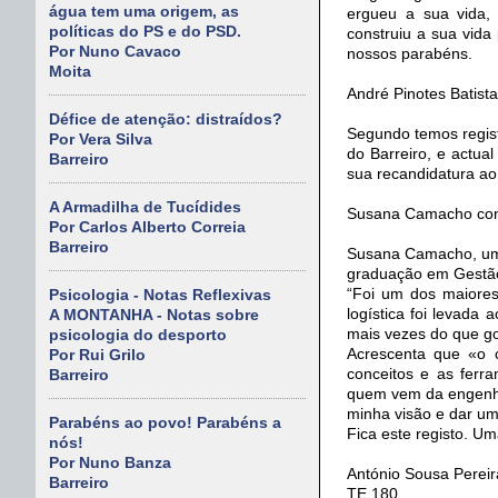
água tem uma origem, as
ergueu a sua vida, 
políticas do PS e do PSD.
construiu a sua vida 
Por Nuno Cavaco
nossos parabéns.
Moita
André Pinotes Batista 
Défice de atenção: distraídos?
Segundo temos regist
Por Vera Silva
do Barreiro, e actual
Barreiro
sua recandidatura ao 
A Armadilha de Tucídides
Susana Camacho con
Por Carlos Alberto Correia
Barreiro
Susana Camacho, um r
graduação em Gestã
“Foi um dos maiores
Psicologia - Notas Reflexivas
logística foi levada
A MONTANHA - Notas sobre
mais vezes do que go
psicologia do desporto
Acrescenta que «o 
Por Rui Grilo
conceitos e as ferra
Barreiro
quem vem da engenhar
minha visão e dar um
Parabéns ao povo! Parabéns a
Fica este registo. Um
nós!
Por Nuno Banza
António Sousa Pereir
Barreiro
TE 180