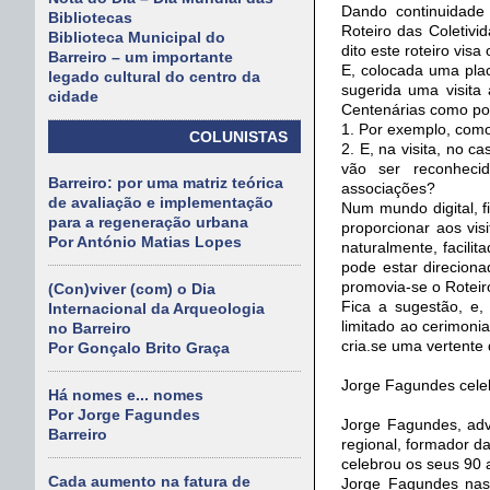
Dando continuidade 
Bibliotecas
Roteiro das Coletivi
Biblioteca Municipal do
dito este roteiro vis
Barreiro – um importante
E, colocada uma pla
legado cultural do centro da
sugerida uma visita
cidade
Centenárias como pod
1. Por exemplo, como
COLUNISTAS
2. E, na visita, no 
vão ser reconheci
Barreiro: por uma matriz teórica
associações?
de avaliação e implementação
Num mundo digital, 
para a regeneração urbana
proporcionar aos vis
Por António Matias Lopes
naturalmente, facili
pode estar direcion
promovia-se o Roteiro
(Con)viver (com) o Dia
Fica a sugestão, e,
Internacional da Arqueologia
limitado ao cerimonia
no Barreiro
cria.se uma vertente 
Por Gonçalo Brito Graça
Jorge Fagundes cele
Há nomes e... nomes
Por Jorge Fagundes
Jorge Fagundes, advo
Barreiro
regional, formador da
celebrou os seus 90 
Cada aumento na fatura de
Jorge Fagundes nasc