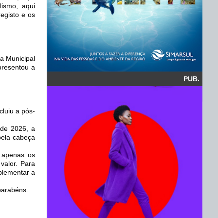
lismo, aqui
registo e os
a Municipal
apresentou a
PUB.
luiu a pós-
 de 2026, a
pela cabeça
 apenas os
valor. Para
plementar a
 parabéns.