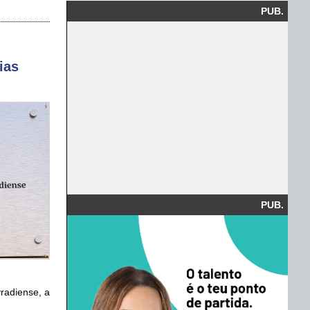
PUB.
ias
PUB.
vradiense, a