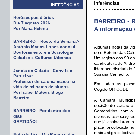
inferências
INFERÊNCIAS
Horóscopos diários
BARREIRO - 
Dia 7 agosto 2026
A informação d
Por Maria Helena
BARREIRO – Rosto da Semana>
António Matias Lopes conclui
Algumas notas da vid
Doutoramento em Sociologia:
do o Roteiro das Col
Cidades e Culturas Urbanas
Um registo dos 90 a
candidatura de André 
liderança distrital d
Janela da Cidade - Convite a
Susana Camacho.
Participar
Professor deixa uma marca na
Em todas as placa
vida de milhares de alunos
Cógido QR CODE
Por Isabel Mateus Braga
Barreiro
A Câmara Municipa
decisão de «criar» o 
BARREIRO - Por dentro dos
Centenárias, com a
dias
diversas associações
GRATIDÃO!
que já assinalaram o 
placa foi colocada no
mais antiga colectivi
Nota do Dia – Dia Mundial das