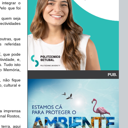
 integrar o
elo que foi
a quem seja
ectividades
outras, que
 referidas
E, que pode
tividade, e,
s. Tudo isto
do Memória,
PUB.
, não fique
, cultural e
da imprensa
rnal Rostos,
terra, aqui