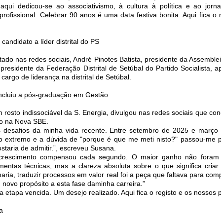
aqui dedicou-se ao associativismo, à cultura à política e ao jorna
profissional. Celebrar 90 anos é uma data festiva bonita. Aqui fica o 
candidato a líder distrital do PS
ado nas redes sociais, André Pinotes Batista, presidente da Assemblei
 presidente da Federação Distrital de Setúbal do Partido Socialista, 
cargo de liderança na distrital de Setúbal.
cluiu a pós-graduação em Gestão
osto indissociável da S. Energia, divulgou nas redes sociais que conc
o na Nova SBE.
 desafios da minha vida recente. Entre setembro de 2025 e março
 ao extremo e a dúvida de "porque é que me meti nisto?" passou-me 
staria de admitir.”, escreveu Susana.
crescimento compensou cada segundo. O maior ganho não foram
mentas técnicas, mas a clareza absoluta sobre o que significa criar 
ia, traduzir processos em valor real foi a peça que faltava para com
 novo propósito a esta fase daminha carreira.”
a etapa vencida. Um desejo realizado. Aqui fica o registo e os nossos
a