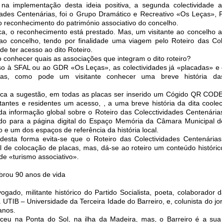
na implementação desta ideia positiva, a segunda colectividade a
dades Centenárias, foi o Grupo Dramático e Recreativo «Os Leças», P
a o reconhecimento do património associativo do concelho.
ca, o reconhecimento está prestado. Mas, um visitante ao concelho 
 ao concelho, tendo por finalidade uma viagem pelo Roteiro das Col
e ter acesso ao dito Roteiro.
 conhecer quais as associações que integram o dito roteiro?
caso à SFAL ou ao GDR «Os Leças», as colectividades já «placadas» e 
das, como pode um visitante conhecer uma breve história das
fica a sugestão, em todas as placas ser inserido um Cógido QR COD
itantes e residentes um acesso, , a uma breve história da dita coolec
tada informação global sobre o Roteiro das Colecctividades Centenária
ado para a página digital do Espaço Memória da Câmara Municipal 
 e um dos espaços de referência da história local.
 desta forma evita-se que o Roteiro das Colectividades Centenárias
l de colocação de placas, mas, dá-se ao roteiro um conteúdo histórico
de «turismo associativo».
brou 90 anos de vida
gado, militante histórico do Partido Socialista, poeta, colaborador 
 UTIB – Universidade da Terceira Idade do Barreiro, e, colunista do jo
anos.
eu na Ponta do Sol, na ilha da Madeira, mas, o Barreiro é a sua 