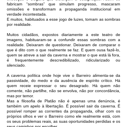
fabricam “sombras” que simulam progresso, mascaram
omissões e transformam a propaganda institucional em
verdade incontestada.
E muitos, habituados a esse jogo de luzes, tomam as sombras
por realidade.
Muitos cidadãos, expostos diariamente a este teatro de
imagens, habituaram-se a confundir essas sombras com a
realidade. Deixaram de questionar. Deixaram de comparar o
que é dito com o que realmente se faz. E quem ousa fazê-lo,
quem se atreve a sair da caverna e mostrar o que está lá fora,
é frequentemente descredibilizado, ridicularizado ou
silenciado.
A caverna política onde hoje vive o Barreiro alimenta-se da
passividade, do medo e da ausência de espírito crítico. Há
quem receie expressar o seu desagrado. Há quem não
comente, não partilhe, não se envolva, não por concordância,
mas por temor.
Mas a filosofia de Platão não é apenas uma denúncia, é
também um apelo à libertação. É possível sair da caverna. É
possível romper as correntes da propaganda, olhar com os
próprios olhos e ver o Barreiro como ele realmente está, com
os seus problemas reais, as suas oportunidades perdidas e os
seus caminhos por escolher.