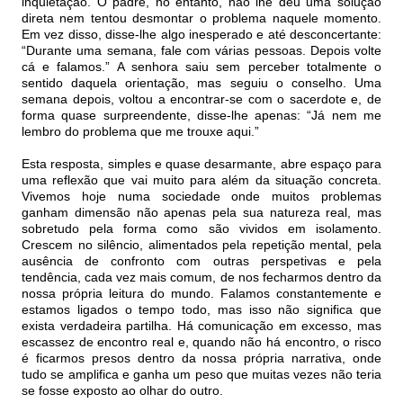
inquietação. O padre, no entanto, não lhe deu uma solução
direta nem tentou desmontar o problema naquele momento.
Em vez disso, disse-lhe algo inesperado e até desconcertante:
“Durante uma semana, fale com várias pessoas. Depois volte
cá e falamos.” A senhora saiu sem perceber totalmente o
sentido daquela orientação, mas seguiu o conselho. Uma
semana depois, voltou a encontrar-se com o sacerdote e, de
forma quase surpreendente, disse-lhe apenas: “Já nem me
lembro do problema que me trouxe aqui.”
Esta resposta, simples e quase desarmante, abre espaço para
uma reflexão que vai muito para além da situação concreta.
Vivemos hoje numa sociedade onde muitos problemas
ganham dimensão não apenas pela sua natureza real, mas
sobretudo pela forma como são vividos em isolamento.
Crescem no silêncio, alimentados pela repetição mental, pela
ausência de confronto com outras perspetivas e pela
tendência, cada vez mais comum, de nos fecharmos dentro da
nossa própria leitura do mundo. Falamos constantemente e
estamos ligados o tempo todo, mas isso não significa que
exista verdadeira partilha. Há comunicação em excesso, mas
escassez de encontro real e, quando não há encontro, o risco
é ficarmos presos dentro da nossa própria narrativa, onde
tudo se amplifica e ganha um peso que muitas vezes não teria
se fosse exposto ao olhar do outro.