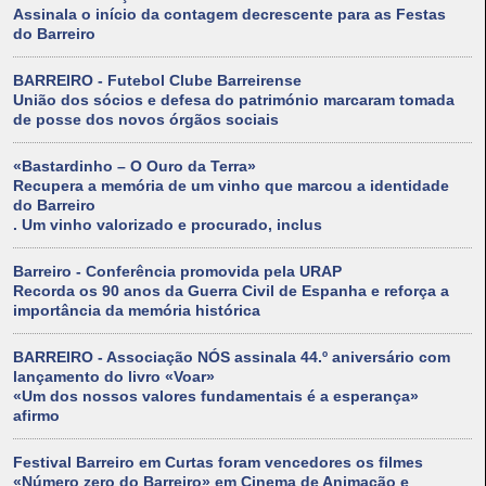
Assinala o início da contagem decrescente para as Festas
do Barreiro
BARREIRO - Futebol Clube Barreirense
União dos sócios e defesa do património marcaram tomada
de posse dos novos órgãos sociais
«Bastardinho – O Ouro da Terra»
Recupera a memória de um vinho que marcou a identidade
do Barreiro
. Um vinho valorizado e procurado, inclus
Barreiro - Conferência promovida pela URAP
Recorda os 90 anos da Guerra Civil de Espanha e reforça a
importância da memória histórica
BARREIRO - Associação NÓS assinala 44.º aniversário com
lançamento do livro «Voar»
«Um dos nossos valores fundamentais é a esperança»
afirmo
Festival Barreiro em Curtas foram vencedores os filmes
«Número zero do Barreiro» em Cinema de Animação e