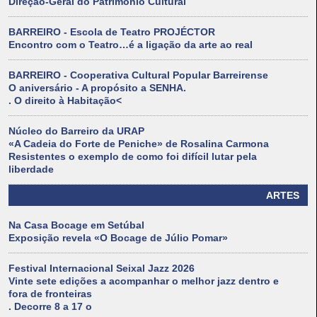
Direção-Geral do Património Cultural
BARREIRO - Escola de Teatro PROJÉCTOR
Encontro com o Teatro…é a ligação da arte ao real
BARREIRO - Cooperativa Cultural Popular Barreirense
O aniversário - A propósito a SENHA.
. O direito à Habitação<
Núcleo do Barreiro da URAP
«A Cadeia do Forte de Peniche» de Rosalina Carmona
Resistentes o exemplo de como foi difícil lutar pela
liberdade
ARTES
Na Casa Bocage em Setúbal
Exposição revela «O Bocage de Júlio Pomar»
Festival Internacional Seixal Jazz 2026
Vinte sete edições a acompanhar o melhor jazz dentro e
fora de fronteiras
. Decorre 8 a 17 o