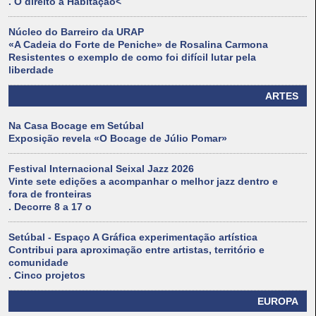
. O direito à Habitação<
Núcleo do Barreiro da URAP
«A Cadeia do Forte de Peniche» de Rosalina Carmona
Resistentes o exemplo de como foi difícil lutar pela
liberdade
ARTES
Na Casa Bocage em Setúbal
Exposição revela «O Bocage de Júlio Pomar»
Festival Internacional Seixal Jazz 2026
Vinte sete edições a acompanhar o melhor jazz dentro e
fora de fronteiras
. Decorre 8 a 17 o
Setúbal - Espaço A Gráfica experimentação artística
Contribui para aproximação entre artistas, território e
comunidade
. Cinco projetos
EUROPA