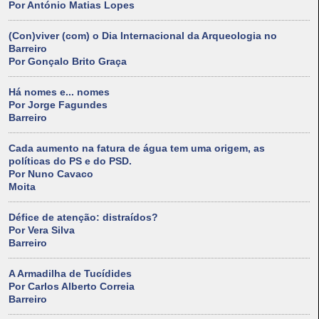
Por António Matias Lopes
(Con)viver (com) o Dia Internacional da Arqueologia no
Barreiro
Por Gonçalo Brito Graça
Há nomes e... nomes
Por Jorge Fagundes
Barreiro
Cada aumento na fatura de água tem uma origem, as
políticas do PS e do PSD.
Por Nuno Cavaco
Moita
Défice de atenção: distraídos?
Por Vera Silva
Barreiro
A Armadilha de Tucídides
Por Carlos Alberto Correia
Barreiro