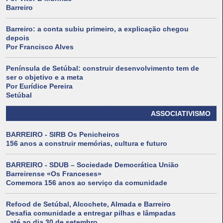
Barreiro
Barreiro: a conta subiu primeiro, a explicação chegou
depois
Por Francisco Alves
Península de Setúbal: construir desenvolvimento tem de
ser o objetivo e a meta
Por Eurídice Pereira
Setúbal
ASSOCIATIVISMO
BARREIRO - SIRB Os Penicheiros
156 anos a construir memórias, cultura e futuro
BARREIRO - SDUB – Sociedade Democrática União
Barreirense «Os Franceses»
Comemora 156 anos ao serviço da comunidade
Refood de Setúbal, Alcochete, Almada e Barreiro
Desafia comunidade a entregar pilhas e lâmpadas
. até ao dia 30 de setembro