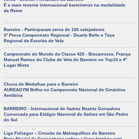
É a mais recente internacional barreirense na modalidade
de Remo
Barreiro - Participaram cerca de 100 velejadores
3ª Prova Campeonato Regional - Duarte Bello e Taça
Regional de Escolas de Vela
Campeonato do Mundo da Classe 420 - Biscarrosse, França
Manuel Ramos do Clube de Vela do Barreiro no Top10 e 4º
Lugar Misto
Chuva de Medalhas para o Barreiro
AUREAGYM Brilha no Campeonato Nacional de Ginástica
Aeróbica
BARREIRO - Internacional de Xadrez Beatriz Gonçalves
Convocada para Estágio Nacional de Xadrez em São Pedro
do Sul
Liga Fidsegur – Circuito de Matraquilhos do Barreiro
Praia Fluvial da Copacabana voltou a fazer história com