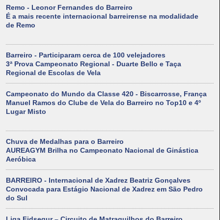
Remo - Leonor Fernandes do Barreiro
É a mais recente internacional barreirense na modalidade
de Remo
Barreiro - Participaram cerca de 100 velejadores
3ª Prova Campeonato Regional - Duarte Bello e Taça
Regional de Escolas de Vela
Campeonato do Mundo da Classe 420 - Biscarrosse, França
Manuel Ramos do Clube de Vela do Barreiro no Top10 e 4º
Lugar Misto
Chuva de Medalhas para o Barreiro
AUREAGYM Brilha no Campeonato Nacional de Ginástica
Aeróbica
BARREIRO - Internacional de Xadrez Beatriz Gonçalves
Convocada para Estágio Nacional de Xadrez em São Pedro
do Sul
Liga Fidsegur – Circuito de Matraquilhos do Barreiro