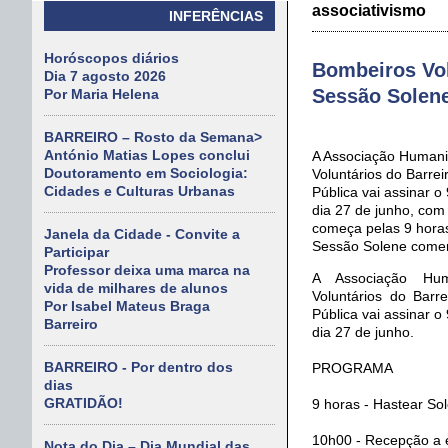
associativismo
INFERÊNCIAS
Horóscopos diários
Bombeiros Vol
Dia 7 agosto 2026
Sessão Solene
Por Maria Helena
BARREIRO – Rosto da Semana>
António Matias Lopes conclui
A Associação Humani
Doutoramento em Sociologia:
Voluntários do Barre
Cidades e Culturas Urbanas
Pública vai assinar o
dia 27 de junho, co
começa pelas 9 horas
Janela da Cidade - Convite a
Sessão Solene comem
Participar
Professor deixa uma marca na
A Associação Hum
vida de milhares de alunos
Voluntários do Barr
Por Isabel Mateus Braga
Pública vai assinar o
Barreiro
dia 27 de junho.
BARREIRO - Por dentro dos
PROGRAMA
dias
GRATIDÃO!
9 horas - Hastear So
10h00 - Recepção a 
Nota do Dia – Dia Mundial das