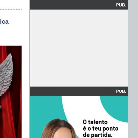
PUB.
ica
PUB.