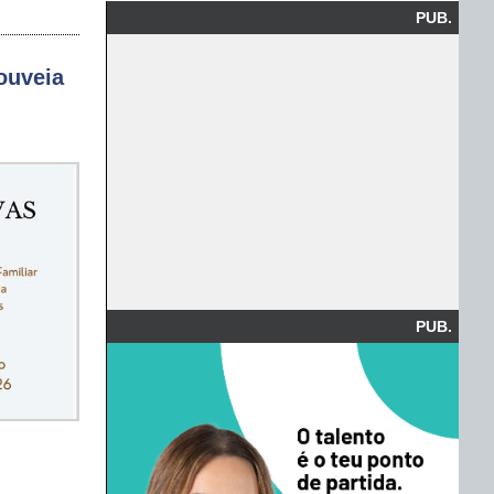
PUB.
ouveia
PUB.