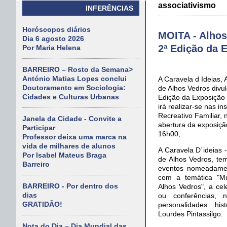
associativismo
INFERÊNCIAS
Horóscopos diários
MOITA - Alhos
Dia 6 agosto 2026
2ª Edição da 
Por Maria Helena
BARREIRO – Rosto da Semana>
António Matias Lopes conclui
A Caravela d Ideias,
Doutoramento em Sociologia:
de Alhos Vedros divul
Cidades e Culturas Urbanas
Edição da Exposição 
irá realizar-se nas i
Recreativo Familiar, 
Janela da Cidade - Convite a
abertura da exposiçã
Participar
16h00,
Professor deixa uma marca na
vida de milhares de alunos
A Caravela D´ideias 
Por Isabel Mateus Braga
de Alhos Vedros, tem
Barreiro
eventos nomeadamen
com a temática "M
BARREIRO - Por dentro dos
Alhos Vedros", a ce
dias
ou conferências, 
GRATIDÃO!
personalidades hi
Lourdes Pintassilgo.
Nota do Dia – Dia Mundial das