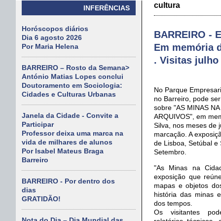
cultura
INFERÊNCIAS
Horóscopos diários
BARREIRO - E
Dia 6 agosto 2026
Em memória de
Por Maria Helena
. Visitas julh
BARREIRO – Rosto da Semana>
António Matias Lopes conclui
Doutoramento em Sociologia:
No Parque Empresaria
Cidades e Culturas Urbanas
no Barreiro, pode ser
sobre "AS MINAS N
Janela da Cidade - Convite a
ARQUIVOS", em memó
Participar
Silva, nos meses de j
Professor deixa uma marca na
marcação. A exposiçã
vida de milhares de alunos
de Lisboa, Setúbal e
Por Isabel Mateus Braga
Setembro.
Barreiro
"As Minas na Cida
exposição que reúne
BARREIRO - Por dentro dos
mapas e objetos do
dias
história das minas 
GRATIDÃO!
dos tempos.
Os visitantes pod
Nota do Dia – Dia Mundial das
relatórios técnicos, 