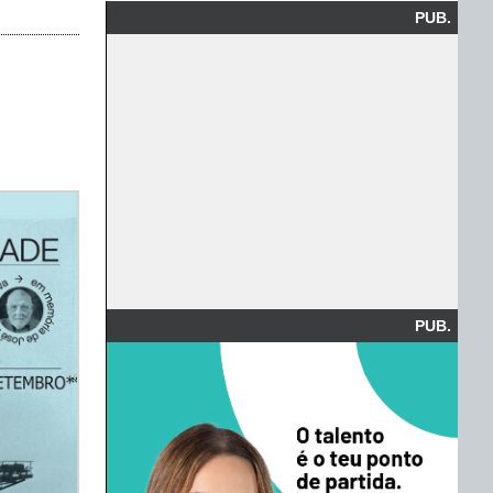
PUB.
PUB.