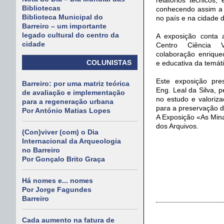
Bibliotecas
conhecendo assim a 
Biblioteca Municipal do
no país e na cidade d
Barreiro – um importante
legado cultural do centro da
A exposição conta 
cidade
Centro Ciência 
colaboração enrique
COLUNISTAS
e educativa da temáti
Este exposição pr
Barreiro: por uma matriz teórica
Eng. Leal da Silva, p
de avaliação e implementação
no estudo e valoriz
para a regeneração urbana
para a preservação da
Por António Matias Lopes
A Exposição «As Mina
dos Arquivos.
(Con)viver (com) o Dia
Internacional da Arqueologia
no Barreiro
Por Gonçalo Brito Graça
Há nomes e... nomes
Por Jorge Fagundes
Barreiro
Cada aumento na fatura de