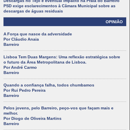
Descargas no Tejo e eventual impacto na Praia do Barreiro
PSD exige esclarecimentos à Câmara Municipal sobre as
descargas de águas residuais
OPINIÃO
A Força que nasce da adversidade
Por Cláudio Anaia
Barreiro
Lisboa Tem Duas Margens: Uma reflexão estratégica sobre
o futuro da Área Metropolitana de Lisboa.
Por André Carmo
Barreiro
Quando a confiança falha, todos chumbamos
Por Rui Pedro Pereira
Barreiro
Pelos jovens, pelo Barreiro, peço-vos que façam mais e
melhor.
Por Diogo de Oliveira Martins
Barreiro