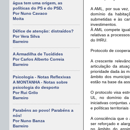
água tem uma origem, as
políticas do PS e do PSD.
A AML, por sua vez,
Por Nuno Cavaco
domínio da habitaç
Moita
submetidas e às ca
investimentos.
À AML compete igual
Défice de atenção: distraídos?
relativas a processo
Por Vera Silva
do IHRU.
Barreiro
Protocolo de coopera
A Armadilha de Tucídides
Por Carlos Alberto Correia
A crescente relevân
Barreiro
articulação da atua
prioridade dada às m
âmbito dos municípi
Psicologia - Notas Reflexivas
estão na base da ass
A MONTANHA - Notas sobre
psicologia do desporto
O protocolo visa est
Por Rui Grilo
UL, no domínio da
Barreiro
iniciativas conjuntas
e políticas territoriai
Parabéns ao povo! Parabéns a
nós!
A consciência que o
Por Nuno Banza
ser reforçado e ala
Barreiro
no âmbito do ensin