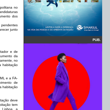
politana no
ndidaturas
amento dos
s pendentes
arecer junto
PUB.
itador e de
 aumento da
camente, no
a habitação
AML e a FA-
vimento de
da habitação
itação deve
bitação tem
 Lisboa, a