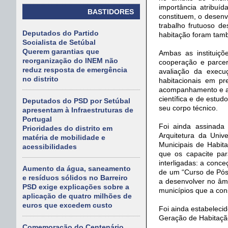
importância atribuíd
BASTIDORES
constituem, o desenvo
trabalho frutuoso d
Deputados do Partido
habitação foram tam
Socialista de Setúbal
Querem garantias que
Ambas as instituiç
reorganização do INEM não
cooperação e parcer
reduz resposta de emergência
avaliação da exec
no distrito
habitacionais em pr
acompanhamento e apo
científica e de estud
Deputados do PSD por Setúbal
seu corpo técnico.
apresentam à Infraestruturas de
Portugal
Foi ainda assinada
Prioridades do distrito em
Arquitetura da Univ
matéria de mobilidade e
Municipais de Habit
acessibilidades
que os capacite par
interligadas: a conc
Aumento da água, saneamento
de um “Curso de Pós
e resíduos sólidos no Barreiro
a desenvolver no âm
PSD exige explicações sobre a
municípios que a con
aplicação de quatro milhões de
euros que excedem custo
Foi ainda estabeleci
Geração de Habitação
Comemoração do Centenário