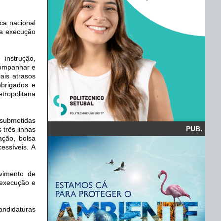
ica nacional
la execução
instrução,
companhar e
ais atrasos
obrigados e
tropolitana
 submetidas
PUB.
três linhas
ação, bolsa
essíveis. A
vimento de
 execução e
andidaturas