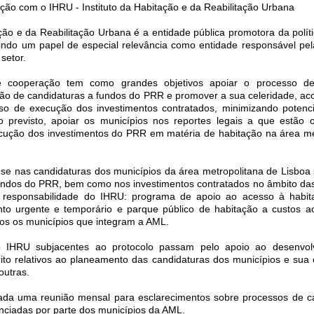
ção com o IHRU - Instituto da Habitação e da Reabilitação Urbana
ação e da Reabilitação Urbana é a entidade pública promotora da polít
indo um papel de especial relevância como entidade responsável pe
setor.
e cooperação tem como grandes objetivos apoiar o processo de 
ão de candidaturas a fundos do PRR e promover a sua celeridade, a
sso de execução dos investimentos contratados, minimizando potenci
 previsto, apoiar os municípios nos reportes legais a que estão 
ecução dos investimentos do PRR em matéria de habitação na área me
se nas candidaturas dos municípios da área metropolitana de Lisboa
ndos do PRR, bem como nos investimentos contratados no âmbito das 
 responsabilidade do IHRU: programa de apoio ao acesso à habit
nto urgente e temporário e parque público de habitação a custos ac
dos os municípios que integram a AML.
 IHRU subjacentes ao protocolo passam pelo apoio ao desenvol
rito relativos ao planeamento das candidaturas dos municípios e sua
outras.
ada uma reunião mensal para esclarecimentos sobre processos de c
nciadas por parte dos municípios da AML.