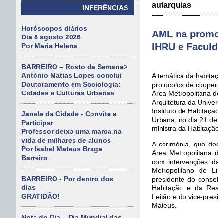
autarquias
INFERÊNCIAS
Horóscopos diários
AML na promoç
Dia 8 agosto 2026
IHRU e Faculd
Por Maria Helena
BARREIRO – Rosto da Semana>
António Matias Lopes conclui
A temática da habita
Doutoramento em Sociologia:
protocolos de cooper
Cidades e Culturas Urbanas
Área Metropolitana d
Arquitetura da Univer
Instituto de Habitaçã
Janela da Cidade - Convite a
Urbana, no dia 21 de
Participar
ministra da Habitaçã
Professor deixa uma marca na
vida de milhares de alunos
A cerimónia, que dec
Por Isabel Mateus Braga
Área Metropolitana 
Barreiro
com intervenções d
Metropolitano de L
BARREIRO - Por dentro dos
presidente do conselh
dias
Habitação e da Reab
GRATIDÃO!
Leitão e do vice-pre
Mateus.
Nota do Dia – Dia Mundial das