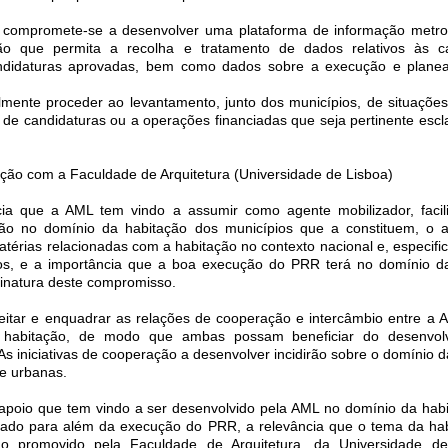
 compromete-se a desenvolver uma plataforma de informação metro
ão que permita a recolha e tratamento de dados relativos às ca
ndidaturas aprovadas, bem como dados sobre a execução e plane
mente proceder ao levantamento, junto dos municípios, de situaçõe
s de candidaturas ou a operações financiadas que seja pertinente escl
ção com a Faculdade de Arquitetura (Universidade de Lisboa)
cia que a AML tem vindo a assumir como agente mobilizador, facil
ção no domínio da habitação dos municípios que a constituem, o
atérias relacionadas com a habitação no contexto nacional e, especifi
os, e a importância que a boa execução do PRR terá no domínio d
inatura deste compromisso.
reitar e enquadrar as relações de cooperação e intercâmbio entre a 
 habitação, de modo que ambas possam beneficiar do desenvol
. As iniciativas de cooperação a desenvolver incidirão sobre o domínio 
s e urbanas.
 apoio que tem vindo a ser desenvolvido pela AML no domínio da hab
rgado para além da execução do PRR, a relevância que o tema da ha
o promovido pela Faculdade de Arquitetura, da Universidade de