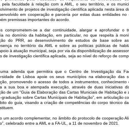
a pela faculdade à relação com a AML, o seu território, e os munic
lvimento de projetos de investigação científica aplicada nesta área d
esenvolvido em cooperação e parceria por estas duas entidades no
bém premissas importantes do acordo.
ões comprometem-se a dar continuidade, alargar e aprofundar o t
ia no domínio da habitação, em particular, no que respeita à moni
ução do PRR, ao desenvolvimento de estudos de base sobre as
esença no território da AML e sobre as políticas públicas de habi
io à atuação municipal, seja por via da disponibilização de assessori
os de investigação científica aplicada, seja ao nível do reforço de com
 uma adenda que permitira que o Centro de Investigação da Fa
ersidade de Lisboa apoie os seus municípios na elaboração das 
ação, promovendo o acesso de todos a instrumentos, conhecimento
a a sua boa e atempada execução, através de duas iniciativas di
eção de um “Guia de Elaboração das Cartas Municiais de Habitação e
-graduação sobre Cartas Municipais de Habitação”, em articulação c
bito do guia, visando a criação de competências do corpo técnico d
stituem.
do um acordo complementar, no âmbito do protocolo de cooperação Al
”, celebrado entre a AML e a FA-UL, a 11 de novembro de 2021.