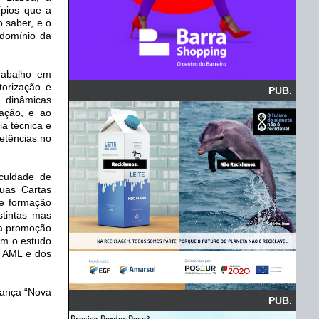
ípios que a
o saber, e o
 domínio da
rabalho em
torização e
PUB.
 dinâmicas
tação, e ao
a técnica e
petências no
culdade de
suas Cartas
 e formação
stintas mas
 a promoção
om o estudo
a AML e dos
iança “Nova
PUB.