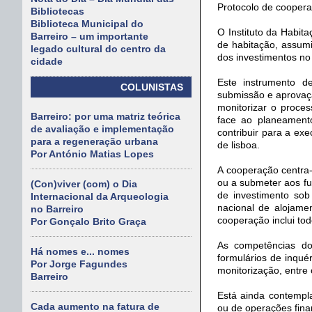
Protocolo de coopera
Bibliotecas
Biblioteca Municipal do
O Instituto da Habit
Barreiro – um importante
de habitação, assum
legado cultural do centro da
dos investimentos no 
cidade
Este instrumento d
COLUNISTAS
submissão e aprovaç
monitorizar o proce
Barreiro: por uma matriz teórica
face ao planeamento
de avaliação e implementação
contribuir para a ex
para a regeneração urbana
de lisboa.
Por António Matias Lopes
A cooperação centra-
ou a submeter aos fu
(Con)viver (com) o Dia
de investimento sob
Internacional da Arqueologia
nacional de alojame
no Barreiro
cooperação inclui to
Por Gonçalo Brito Graça
As competências do
Há nomes e... nomes
formulários de inqué
Por Jorge Fagundes
monitorização, entre 
Barreiro
Está ainda contempl
Cada aumento na fatura de
ou de operações fina