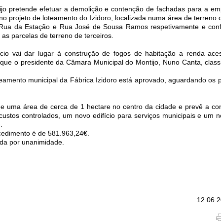
ijo pretende efetuar a demolição e contenção de fachadas para a em
no projeto de loteamento do Izidoro, localizada numa área de terreno 
 Rua da Estação e Rua José de Sousa Ramos respetivamente e con
as parcelas de terreno de terceiros.
ício vai dar lugar à construção de fogos de habitação a renda aces
que o presidente da Câmara Municipal do Montijo, Nuno Canta, class
eamento municipal da Fábrica Izidoro está aprovado, aguardando os p
e uma área de cerca de 1 hectare no centro da cidade e prevê a co
custos controlados, um novo edifício para serviços municipais e um 
.
cedimento é de 581.963,24€.
ada por unanimidade.
12.06.2