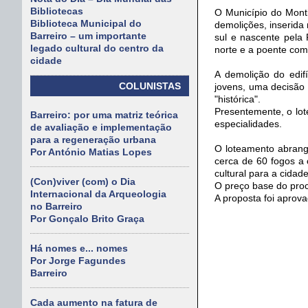
Bibliotecas
O Município do Mont
Biblioteca Municipal do
demolições, inserida 
Barreiro – um importante
sul e nascente pela
legado cultural do centro da
norte e a poente com 
cidade
A demolição do edif
COLUNISTAS
jovens, uma decisão 
"histórica".
Presentemente, o lot
Barreiro: por uma matriz teórica
especialidades.
de avaliação e implementação
para a regeneração urbana
O loteamento abrang
Por António Matias Lopes
cerca de 60 fogos a 
cultural para a cidade
(Con)viver (com) o Dia
O preço base do pro
Internacional da Arqueologia
A proposta foi aprov
no Barreiro
Por Gonçalo Brito Graça
Há nomes e... nomes
Por Jorge Fagundes
Barreiro
Cada aumento na fatura de