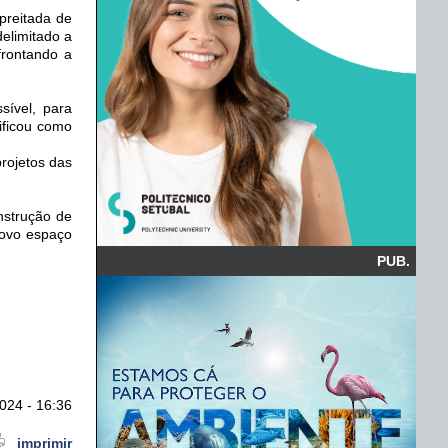
preitada de
delimitado a
frontando a
sível, para
ificou como
rojetos das
nstrução de
novo espaço
PUB.
024 - 16:36
imprimir