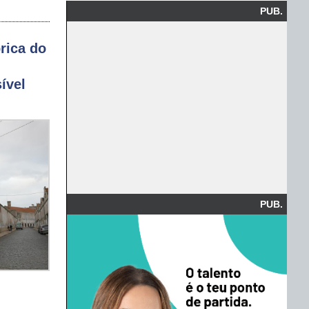
PUB.
rica do
ível
PUB.