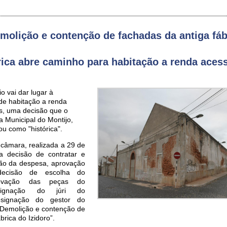
olição e contenção de fachadas da antiga fáb
rica abre caminho para habitação a renda acess
o vai dar lugar à
de habitação a renda
ns, uma decisão que o
 Municipal do Montijo,
ou como "histórica".
 câmara, realizada a 29 de
a decisão de contratar e
ção da despesa, aprovação
ecisão de escolha do
rovação das peças do
esignação do júri do
signação do gestor do
“Demolição e contenção de
brica do Izidoro”.