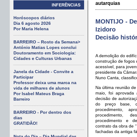
autarquias
INFERÊNCIAS
Horóscopos diários
MONTIJO - Dem
Dia 6 agosto 2026
Izidoro
Por Maria Helena
Decisão histó
BARREIRO – Rosto da Semana>
António Matias Lopes conclui
Doutoramento em Sociologia:
A demolição do edifíci
Cidades e Culturas Urbanas
construção de fogos 
acessível, para jove
Janela da Cidade - Convite a
presidente da Câmara
Participar
Nuno Canta, classific
Professor deixa uma marca na
Na última reunião de
vida de milhares de alunos
maio, foi aprovada 
Por Isabel Mateus Braga
decisão de autoriza
Barreiro
do preço base, d
procedimento, ap
BARREIRO - Por dentro dos
procedimento, d
dias
procedimento e de
GRATIDÃO!
contrato da obra de 
fachadas da antiga fá
Nota do Dia – Dia Mundial das