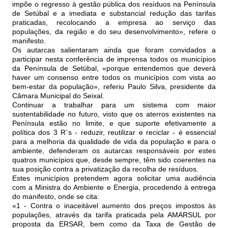
impõe o regresso à gestão pública dos resíduos na Península
de Setúbal e a imediata e substancial redução das tarifas
praticadas, recolocando a empresa ao serviço das
populações, da região e do seu desenvolvimento», refere o
manifesto.
Os autarcas salientaram ainda que foram convidados a
participar nesta conferência de imprensa todos os municípios
da Península de Setúbal, «porque entendemos que deverá
haver um consenso entre todos os municípios com vista ao
bem-estar da população», referiu Paulo Silva, presidente da
Câmara Municipal do Seixal.
Continuar a trabalhar para um sistema com maior
sustentabilidade no futuro, visto que os aterros existentes na
Península estão no limite, e que suporte efetivamente a
política dos 3 R´s - reduzir, reutilizar e reciclar - é essencial
para a melhoria da qualidade de vida da população e para o
ambiente, defenderam os autarcas responsáveis por estes
quatros municípios que, desde sempre, têm sido coerentes na
sua posição contra a privatização da recolha de resíduos.
Estes municípios pretendem agora solicitar uma audiência
com a Ministra do Ambiente e Energia, procedendo à entrega
do manifesto, onde se cita:
«1 - Contra o inaceitável aumento dos preços impostos às
populações, através da tarifa praticada pela AMARSUL por
proposta da ERSAR, bem como da Taxa de Gestão de