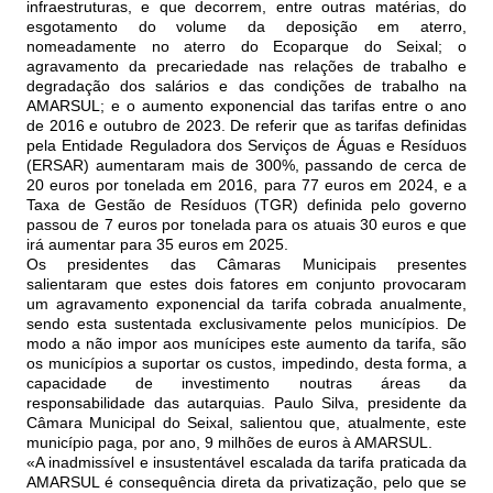
infraestruturas, e que decorrem, entre outras matérias, do
esgotamento do volume da deposição em aterro,
nomeadamente no aterro do Ecoparque do Seixal; o
agravamento da precariedade nas relações de trabalho e
degradação dos salários e das condições de trabalho na
AMARSUL; e o aumento exponencial das tarifas entre o ano
de 2016 e outubro de 2023. De referir que as tarifas definidas
pela Entidade Reguladora dos Serviços de Águas e Resíduos
(ERSAR) aumentaram mais de 300%, passando de cerca de
20 euros por tonelada em 2016, para 77 euros em 2024, e a
Taxa de Gestão de Resíduos (TGR) definida pelo governo
passou de 7 euros por tonelada para os atuais 30 euros e que
irá aumentar para 35 euros em 2025.
Os presidentes das Câmaras Municipais presentes
salientaram que estes dois fatores em conjunto provocaram
um agravamento exponencial da tarifa cobrada anualmente,
sendo esta sustentada exclusivamente pelos municípios. De
modo a não impor aos munícipes este aumento da tarifa, são
os municípios a suportar os custos, impedindo, desta forma, a
capacidade de investimento noutras áreas da
responsabilidade das autarquias. Paulo Silva, presidente da
Câmara Municipal do Seixal, salientou que, atualmente, este
município paga, por ano, 9 milhões de euros à AMARSUL.
«A inadmissível e insustentável escalada da tarifa praticada da
AMARSUL é consequência direta da privatização, pelo que se