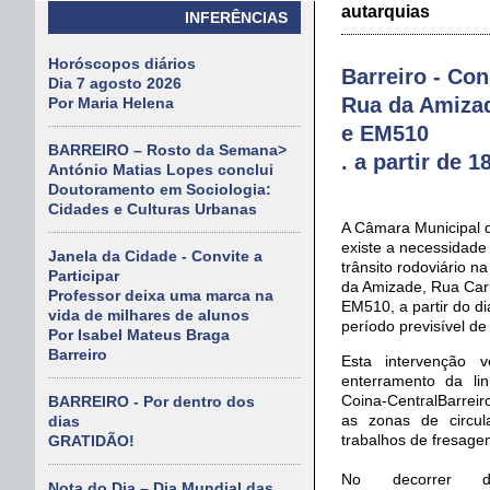
autarquias
INFERÊNCIAS
Horóscopos diários
Barreiro - Co
Dia 7 agosto 2026
Rua da Amizad
Por Maria Helena
e EM510
BARREIRO – Rosto da Semana>
. a partir de 
António Matias Lopes conclui
Doutoramento em Sociologia:
Cidades e Culturas Urbanas
A Câmara Municipal d
existe a necessidade
Janela da Cidade - Convite a
trânsito rodoviário 
Participar
da Amizade, Rua Car
Professor deixa uma marca na
EM510, a partir do d
vida de milhares de alunos
período previsível de 
Por Isabel Mateus Braga
Barreiro
Esta intervenção v
enterramento da li
Coina-CentralBarrei
BARREIRO - Por dentro dos
as zonas de circu
dias
trabalhos de fresag
GRATIDÃO!
No decorrer d
Nota do Dia – Dia Mundial das