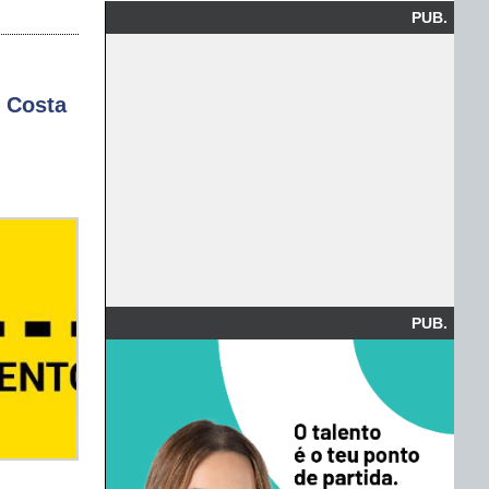
PUB.
 Costa
PUB.