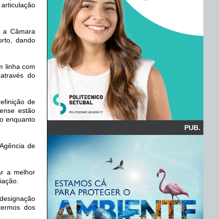
articulação
ar a Câmara
rto, dando
m linha com
 através do
efinição de
lense estão
to enquanto
PUB.
 Agência de
ar a melhor
iação.
 designação
termos dos