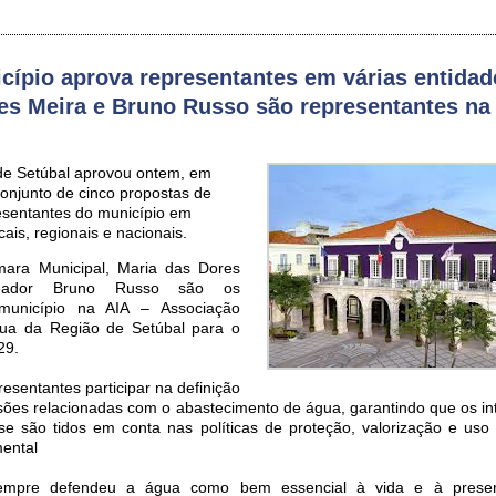
icípio aprova representantes em várias entidad
es Meira e Bruno Russo são representantes na
de Setúbal aprovou ontem, em
conjunto de cinco propostas de
esentantes do município em
cais, regionais e nacionais.
mara Municipal, Maria das Dores
eador Bruno Russo são os
município na AIA – Associação
gua da Região de Setúbal para o
29.
esentantes participar na definição
isões relacionadas com o abastecimento de água, garantindo que os in
e são tidos em conta nas políticas de proteção, valorização e uso 
ental
sempre defendeu a água como bem essencial à vida e à prese