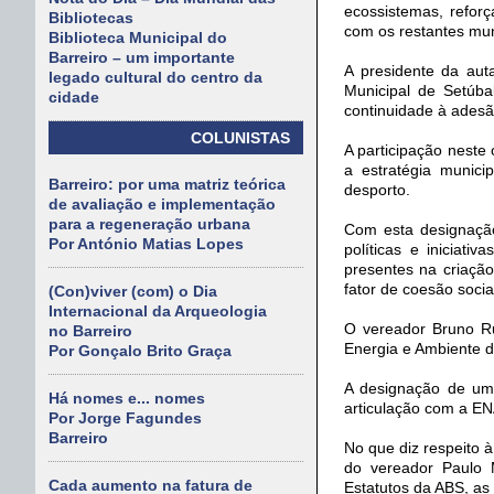
ecossistemas, refor
Bibliotecas
com os restantes mun
Biblioteca Municipal do
Barreiro – um importante
A presidente da aut
legado cultural do centro da
Municipal de Setúb
cidade
continuidade à ades
COLUNISTAS
A participação neste
a estratégia munici
Barreiro: por uma matriz teórica
desporto.
de avaliação e implementação
para a regeneração urbana
Com esta designação
Por António Matias Lopes
políticas e iniciat
presentes na criação
fator de coesão socia
(Con)viver (com) o Dia
Internacional da Arqueologia
O vereador Bruno Ru
no Barreiro
Energia e Ambiente 
Por Gonçalo Brito Graça
A designação de um 
Há nomes e... nomes
articulação com a EN
Por Jorge Fagundes
Barreiro
No que diz respeito 
do vereador Paulo 
Cada aumento na fatura de
Estatutos da ABS, as