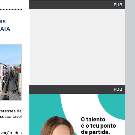
PUB.
es
 AIA
PUB.
teresses da
sustentável
rvação dos