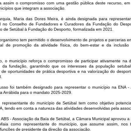
ça assim o compromisso com uma gestão pública deste recurso, em 
icípios que integram a associação.
arquia, Maria das Dores Meira, é ainda designada para represent
al no Conselho de Fundadores e Curadores da Fundação do Despo
ão de Setúbal à Fundação do Desporto, formalizada em 2021.
 organismo tem permitido o desenvolvimento de projetos e parcerias e
pal de promoção da atividade física, do bem-estar e da inclusão
, o município reforça o compromisso de participar ativamente na d
ivas da fundação, garantindo que os interesses da população setuba
 de oportunidades de prática desportiva e na valorização do despor
l.
sso foi também designado para representar o município na ENA -
da Arrábida para o mandato 2025-2029.
representante do município de Setúbal tem como objetivo potenci
A, tendo em conta a natureza das atividades desenvolvidas pela assoc
à ABS - Associação da Baía de Setúbal, a Câmara Municipal aprovou a
Maia como representante do município, que assume assim, nos 
 funções de presidente da direção da associação.