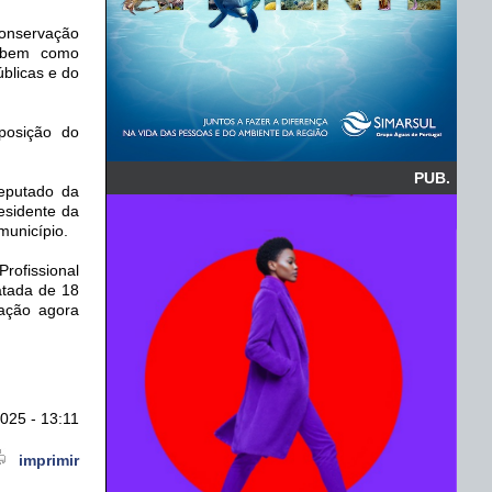
conservação
, bem como
blicas e do
posição do
PUB.
deputado da
esidente da
município.
rofissional
atada de 18
ação agora
025 - 13:11
imprimir