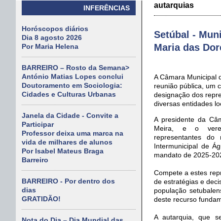
autarquias
INFERÊNCIAS
Horóscopos diários
Setúbal - Mun
Dia 8 agosto 2026
Maria das Dor
Por Maria Helena
BARREIRO – Rosto da Semana>
António Matias Lopes conclui
A Câmara Municipal 
Doutoramento em Sociologia:
reunião pública, um 
Cidades e Culturas Urbanas
designação dos repr
diversas entidades lo
Janela da Cidade - Convite a
A presidente da Câ
Participar
Meira, e o ver
Professor deixa uma marca na
representantes do 
vida de milhares de alunos
Intermunicipal de Á
Por Isabel Mateus Braga
mandato de 2025-20
Barreiro
Compete a estes repr
BARREIRO - Por dentro dos
de estratégias e dec
dias
população setubalens
GRATIDÃO!
deste recurso fundam
A autarquia, que 
Nota do Dia – Dia Mundial das