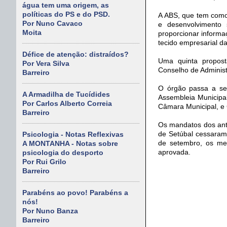
água tem uma origem, as
políticas do PS e do PSD.
A ABS, que tem como 
Por Nuno Cavaco
e desenvolvimento 
Moita
proporcionar informa
tecido empresarial da
Défice de atenção: distraídos?
Uma quinta propost
Por Vera Silva
Conselho de Administ
Barreiro
O órgão passa a ser
A Armadilha de Tucídides
Assembleia Municipa
Por Carlos Alberto Correia
Câmara Municipal, e 
Barreiro
Os mandatos dos ant
de Setúbal cessaram
Psicologia - Notas Reflexivas
de setembro, os me
A MONTANHA - Notas sobre
aprovada.
psicologia do desporto
Por Rui Grilo
Barreiro
Parabéns ao povo! Parabéns a
nós!
Por Nuno Banza
Barreiro