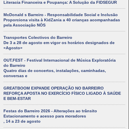
Literacia Financeira e Poupança: A Solução da FIDSEGUR
McDonald s Barreiro - Responsabilidade Social e Inclusão
Proporciona visita à KidZania a 40 crianças acompanhadas
pela Associação NÓS
Transportes Colectivos do Barreiro
De 3 a 28 de agosto em vigor os horários designados de
«Agosto»
OUT.FEST - Festival Internacional de Música Exploratória
do Barreiro
Quatro dias de concertos, instalações, caminhadas,
conversas e
GREATBOOM EXPANDE OPERAÇÃO NO BARREIRO
REFORÇA APOSTA NO EXERCÍCIO FÍSICO LIGADO À SAÚDE
E BEM-ESTAR
Festas do Barreiro 2026 - Alterações ao trânsito
Estacionamento e acesso para moradores
, 14 a 23 de agosto