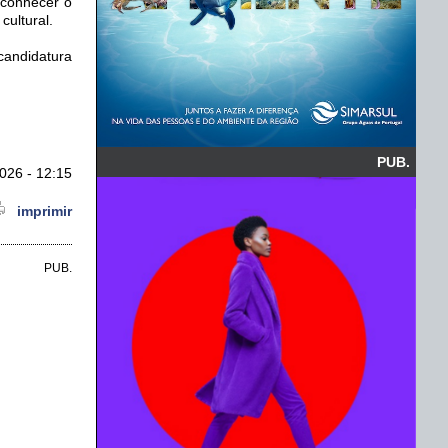
econhecer o
cultural.
candidatura
PUB.
026 - 12:15
imprimir
PUB.