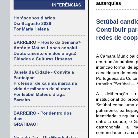
autarquias
INFERÊNCIAS
Horóscopos diários
Setúbal candi
Dia 6 agosto 2026
Contribuir par
Por Maria Helena
redes de coo
BARREIRO – Rosto da Semana>
António Matias Lopes conclui
Doutoramento em Sociologia:
A Câmara Municipal 
Cidades e Culturas Urbanas
em reunião pública, 
intenção formal de a
Janela da Cidade - Convite a
candidatura do municí
Participar
Portuguesa da Cultur
Professor deixa uma marca na
trabalho “Setúbal — 
vida de milhares de alunos
A deliberação r
Por Isabel Mateus Braga
institucional do pro
Barreiro
Setúbal como uma ci
património, participa
BARREIRO - Por dentro dos
identidade singular
dias
entre a cidade, o S
GRATIDÃO!
gastronomia, a me
comunidades e a cri
Nota do Dia – Dia Mundial das