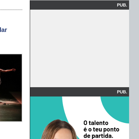
PUB.
dar
PUB.