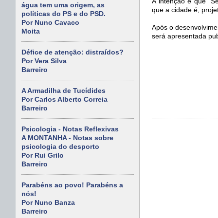
A intenção é que “S
água tem uma origem, as
que a cidade é, proje
políticas do PS e do PSD.
Por Nuno Cavaco
Após o desenvolvimen
Moita
será apresentada pu
Défice de atenção: distraídos?
Por Vera Silva
Barreiro
A Armadilha de Tucídides
Por Carlos Alberto Correia
Barreiro
Psicologia - Notas Reflexivas
A MONTANHA - Notas sobre
psicologia do desporto
Por Rui Grilo
Barreiro
Parabéns ao povo! Parabéns a
nós!
Por Nuno Banza
Barreiro