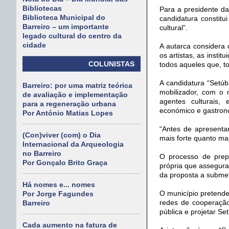
Bibliotecas
Para a presidente d
Biblioteca Municipal do
candidatura constit
Barreiro – um importante
cultural”.
legado cultural do centro da
cidade
A autarca considera
os artistas, as insti
COLUNISTAS
todos aqueles que, to
A candidatura “Setúb
Barreiro: por uma matriz teórica
mobilizador, com o 
de avaliação e implementação
agentes culturais, 
para a regeneração urbana
económico e gastronó
Por António Matias Lopes
“Antes de apresentar
(Con)viver (com) o Dia
mais forte quanto mai
Internacional da Arqueologia
no Barreiro
O processo de prep
Por Gonçalo Brito Graça
própria que assegura 
da proposta a submet
Há nomes e... nomes
O município pretende 
Por Jorge Fagundes
redes de cooperação,
Barreiro
pública e projetar Se
Cada aumento na fatura de