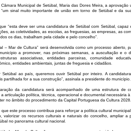
a Câmara Municipal de Setúbal, Maria das Dores Meira, a aprovação
ui “um sinal muito importante de união em torno de Setúbal e da su
 que “esta deve ser uma candidatura de Setúbal com Setúbal, capaz 
tuições, as coletividades, as escolas, as freguesias, as empresas, as c
dos os dias, trabalham pela cidade e pelo concelho”.
al – Mar de Cultura” será desenvolvida como um processo aberto, pa
município a promover, nas próximas semanas, a auscultação e o 
estruturas associativas, entidades parceiras, comunidade educati
mico, entidades ambientais, juntas de freguesia e cidadãos.
 Setúbal ao país, queremos ouvir Setúbal por inteiro. A candidatura
s partilhada for a sua construção”, assinala a presidente do município.
aração da candidatura será acompanhado de uma estrutura de c
a articulação política, técnica, operacional e documental necessária 
er no âmbito do procedimento da Capital Portuguesa da Cultura 2028
que este processo contribua para reforçar a política cultural municipal
 valorizar os recursos culturais e naturais do concelho, ampliar a p
túbal no panorama cultural nacional.