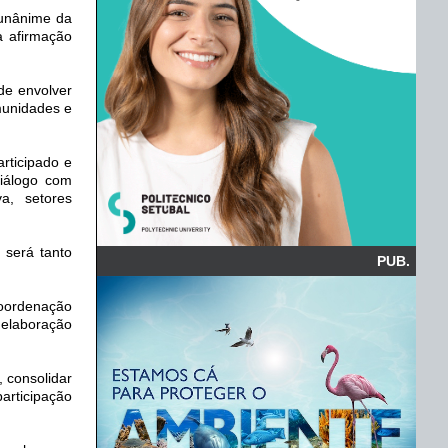
 unânime da
a afirmação
de envolver
omunidades e
rticipado e
diálogo com
va, setores
 será tanto
PUB.
oordenação
à elaboração
.
, consolidar
articipação