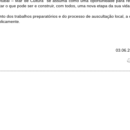
etúbal – Mar de Cultura” se assuma como uma oportunidade para r
tar o que pode ser e construir, com todos, uma nova etapa da sua vida 
to dos trabalhos preparatórios e do processo de auscultação local, a 
blicamente.
03.06.2