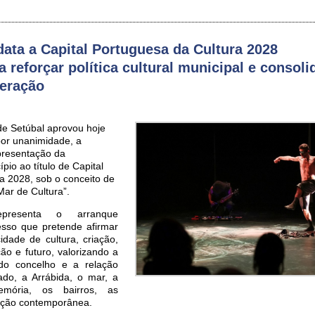
data a Capital Portuguesa da Cultura 2028
a reforçar política cultural municipal e consoli
peração
de Setúbal aprovou hoje
por unanimidade, a
presentação da
pio ao título de Capital
a 2028, sob o conceito de
Mar de Cultura”.
epresenta o arranque
cesso que pretende afirmar
dade de cultura, criação,
ção e futuro, valorizando a
 do concelho e a relação
ado, a Arrábida, o mar, a
mória, os bairros, as
ação contemporânea.