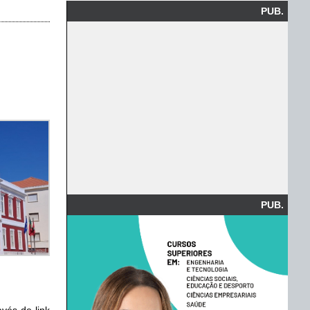
PUB.
PUB.
vés de link