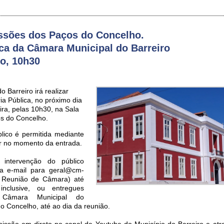
ssões dos Paços do Concelho.
ca da Câmara Municipal do Barreiro
ho, 10h30
 Barreiro irá realizar
a Pública, no próximo dia
eira, pelas 10h30, na Sala
s do Concelho.
lico é permitida mediante
ar no momento da entrada.
 intervenção do público
ia e-mail para geral@cm-
o: Reunião de Câmara) até
nclusive, ou entregues
 Câmara Municipal do
o Concelho, até ao dia da reunião.
missão em direto no canal de Youtube do Município do Barreiro e atra