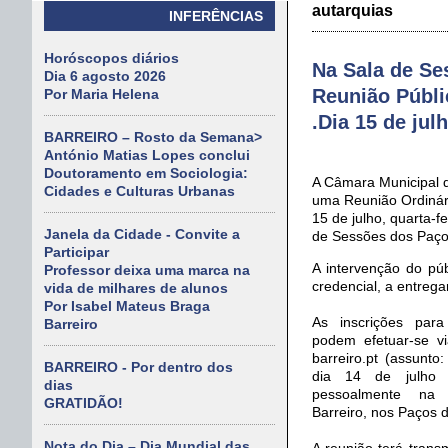
autarquias
INFERÊNCIAS
Horóscopos diários
Na Sala de Se
Dia 6 agosto 2026
Reunião Públi
Por Maria Helena
.Dia 15 de jul
BARREIRO – Rosto da Semana>
António Matias Lopes conclui
Doutoramento em Sociologia:
A Câmara Municipal do
Cidades e Culturas Urbanas
uma Reunião Ordinári
15 de julho, quarta-f
Janela da Cidade - Convite a
de Sessões dos Paço
Participar
A intervenção do púb
Professor deixa uma marca na
credencial, a entreg
vida de milhares de alunos
Por Isabel Mateus Braga
As inscrições para
Barreiro
podem efetuar-se v
barreiro.pt (assunt
BARREIRO - Por dentro dos
dia 14 de julho i
dias
pessoalmente na
GRATIDÃO!
Barreiro, nos Paços d
Nota do Dia – Dia Mundial das
A reunião terá trans