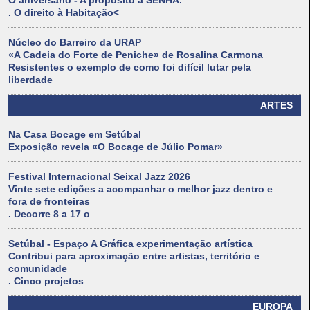
O aniversário - A propósito a SENHA.
. O direito à Habitação<
Núcleo do Barreiro da URAP
«A Cadeia do Forte de Peniche» de Rosalina Carmona
Resistentes o exemplo de como foi difícil lutar pela
liberdade
ARTES
Na Casa Bocage em Setúbal
Exposição revela «O Bocage de Júlio Pomar»
Festival Internacional Seixal Jazz 2026
Vinte sete edições a acompanhar o melhor jazz dentro e
fora de fronteiras
. Decorre 8 a 17 o
Setúbal - Espaço A Gráfica experimentação artística
Contribui para aproximação entre artistas, território e
comunidade
. Cinco projetos
EUROPA