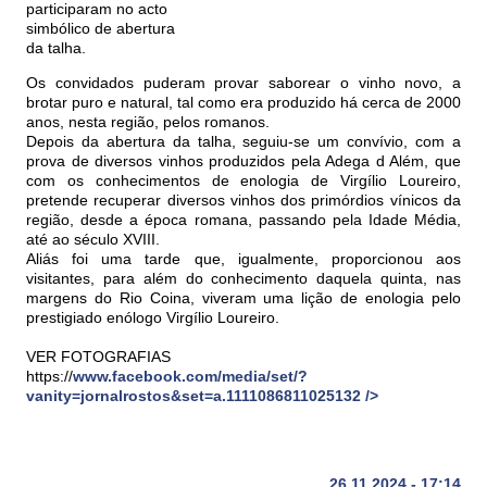
participaram no acto
simbólico de abertura
da talha.
Os convidados puderam provar saborear o vinho novo, a
brotar puro e natural, tal como era produzido há cerca de 2000
anos, nesta região, pelos romanos.
Depois da abertura da talha, seguiu-se um convívio, com a
prova de diversos vinhos produzidos pela Adega d Além, que
com os conhecimentos de enologia de Virgílio Loureiro,
pretende recuperar diversos vinhos dos primórdios vínicos da
região, desde a época romana, passando pela Idade Média,
até ao século XVIII.
Aliás foi uma tarde que, igualmente, proporcionou aos
visitantes, para além do conhecimento daquela quinta, nas
margens do Rio Coina, viveram uma lição de enologia pelo
prestigiado enólogo Virgílio Loureiro.
VER FOTOGRAFIAS
https://
www.facebook.com/media/set/?
vanity=jornalrostos&set=a.1111086811025132
/>
26.11.2024 - 17:14