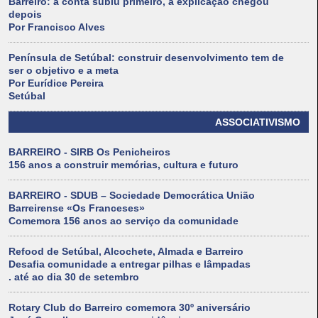
Barreiro: a conta subiu primeiro, a explicação chegou
depois
Por Francisco Alves
Península de Setúbal: construir desenvolvimento tem de
ser o objetivo e a meta
Por Eurídice Pereira
Setúbal
ASSOCIATIVISMO
BARREIRO - SIRB Os Penicheiros
156 anos a construir memórias, cultura e futuro
BARREIRO - SDUB – Sociedade Democrática União
Barreirense «Os Franceses»
Comemora 156 anos ao serviço da comunidade
Refood de Setúbal, Alcochete, Almada e Barreiro
Desafia comunidade a entregar pilhas e lâmpadas
. até ao dia 30 de setembro
Rotary Club do Barreiro comemora 30º aniversário