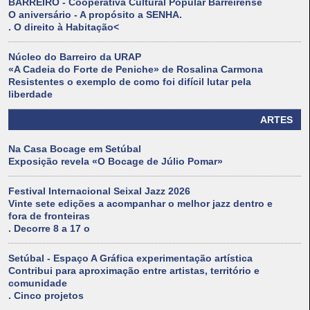
BARREIRO - Cooperativa Cultural Popular Barreirense
O aniversário - A propósito a SENHA.
. O direito à Habitação<
Núcleo do Barreiro da URAP
«A Cadeia do Forte de Peniche» de Rosalina Carmona
Resistentes o exemplo de como foi difícil lutar pela
liberdade
ARTES
Na Casa Bocage em Setúbal
Exposição revela «O Bocage de Júlio Pomar»
Festival Internacional Seixal Jazz 2026
Vinte sete edições a acompanhar o melhor jazz dentro e
fora de fronteiras
. Decorre 8 a 17 o
Setúbal - Espaço A Gráfica experimentação artística
Contribui para aproximação entre artistas, território e
comunidade
. Cinco projetos