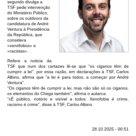
segundo divulga a
TSF pede intervenção
do Ministério Público,
sobre os outdoors da
candidatura de André
Ventura à Presidência
da República, que
considera
«xenófobos» e
«racistas».
Refere a noticia da
TSF que num dos cartazes lê-se que "os ciganos têm de
cumprir a lei", por essa razão, em declarações à TSF, Carlos
Albino, afirma que "a lei é para todos, a começar por André
Ventura".
"Os ciganos têm de cumprir a lei, mas não são só os ciganos,
os elementos do Chega também", afirma o autarca.
"cÉ público, notório e visível a todos. Xenofobia é crime,
racismo é crime", disse à TSF, Carlos Albino.
28.10.2025 - 00:51