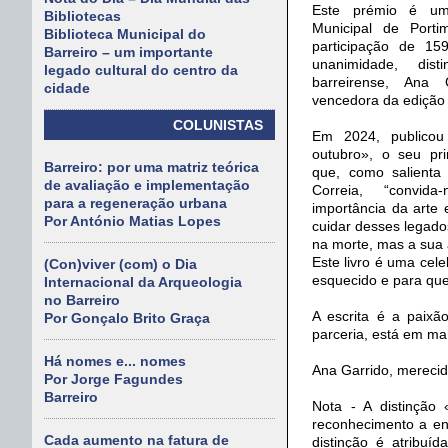
Este prémio é uma
Bibliotecas
Municipal de Port
Biblioteca Municipal do
participação de 159
Barreiro – um importante
unanimidade, dis
legado cultural do centro da
barreirense, Ana
cidade
vencedora da edição
COLUNISTAS
Em 2024, publico
outubro», o seu pr
Barreiro: por uma matriz teórica
que, como salienta 
de avaliação e implementação
Correia, “convid
para a regeneração urbana
importância da arte
Por António Matias Lopes
cuidar desses legado
na morte, mas a sua ar
Este livro é uma ce
(Con)viver (com) o Dia
esquecido e para que
Internacional da Arqueologia
no Barreiro
A escrita é a paixã
Por Gonçalo Brito Graça
parceria, está em ma
Há nomes e... nomes
Ana Garrido, merecid
Por Jorge Fagundes
Barreiro
Nota - A distinção 
reconhecimento a ent
Cada aumento na fatura de
distinção é atribuí