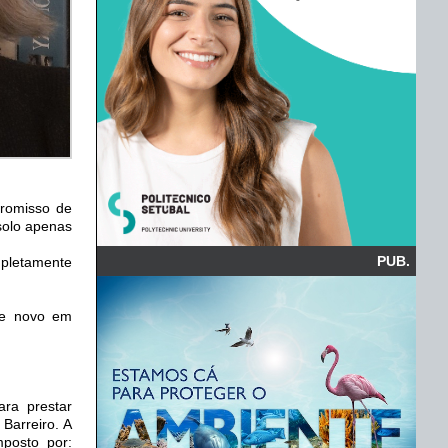
promisso de
solo apenas
PUB.
mpletamente
 de novo em
ara prestar
Barreiro. A
mposto por: