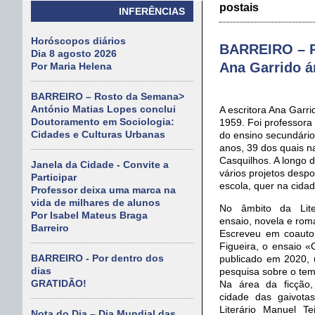
postais
INFERÊNCIAS
Horóscopos diários
BARREIRO – R
Dia 8 agosto 2026
Ana Garrido á
Por Maria Helena
BARREIRO – Rosto da Semana>
António Matias Lopes conclui
A escritora Ana Garr
Doutoramento em Sociologia:
1959. Foi professora
Cidades e Culturas Urbanas
do ensino secundário
anos, 39 dos quais n
Casquilhos. A longo d
Janela da Cidade - Convite a
vários projetos despo
Participar
escola, quer na cidad
Professor deixa uma marca na
vida de milhares de alunos
No âmbito da Liter
Por Isabel Mateus Braga
ensaio, novela e rom
Barreiro
Escreveu em coautor
Figueira, o ensaio «
BARREIRO - Por dentro dos
publicado em 2020, 
dias
pesquisa sobre o te
GRATIDÃO!
Na área da ficção
cidade das gaivota
Literário Manuel T
Nota do Dia – Dia Mundial das