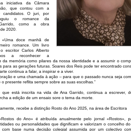
 iniciativa da Câmara
imão, que contou com a
 candidatos. O juri, por
tinguiu o romance da
 Garrido, como a obra
 de 2020.
u «Uma doce manhã de
imeiro romance. Um livro
o escritor Carlos Alberto
a-nos a reconhecer a
 e da memória como pilares da nossa identidade e a assumir o com
s para as gerações futuras. Soares dos Reis pode ter encontrado con
te continua a falar, a inspirar e a viver.
lebração e uma chamada à ação – para que o passado nunca seja co
 o presente reflita sempre sobre as suas escolhas.”
o que está inscrita na vida de Ana Garrido, continua a escrever,
rcha a edição de um ensaio sore o tema da morte.
amente, recebe a distinção Rosto do Ano 2025, na área de Escritora
«Rostos do Ano» é atribuída anualmente pelo jornal «Rostos», p
idades ou personalidades que dignificam e valorizam o concelho do 
da com base numa decisão colegial assumida por um colectivo co