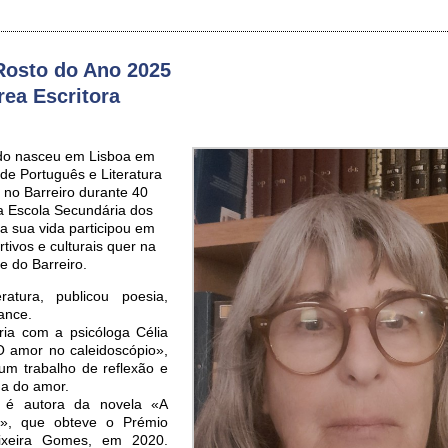
osto do Ano 2025
rea Escritora
ido nasceu em Lisboa em
 de Português e Literatura
 no Barreiro durante 40
a Escola Secundária dos
a sua vida participou em
rtivos e culturais quer na
e do Barreiro.
atura, publicou poesia,
ance.
ia com a psicóloga Célia
O amor no caleidoscópio»,
um trabalho de reflexão e
ma do amor.
, é autora da novela «A
s», que obteve o Prémio
eixeira Gomes, em 2020.