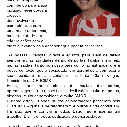
mesmo tempo tem
contribuído para a sua
inclusão, levando-os a
crescer,
desenvolvendo
competências para
uma maior autonomia,
maior facilidade em
criar relações com o
outro e levando-os a descobrir que podem ser felizes.
“As nossas Crianças, jovens e adultos, para além de terem
sempre muitas atividades dentro de portas, também têm feito
muitas saídas, tanto no nosso país como no estrangeiro e é
nesse contexto, que a sociedade tem aprendido a conhecer a
sua realidade e a aceitá-los.”, salienta Clara Viegas,
Presidente da CERCIMB
Estes, foram anos cheios de muitas descobertas,
aprendizagens, lutas, sacrifícios, desilusões, muito empenho,
alegrias, muita generosidade e muito AMOR.
Durante estes 50 anos, muitos colaboradores passaram pela
CERCIMB. Alguns já se reformaram e outros ainda continuam.
Há algo que é comum a todos. Este, não é apenas um
trabalho. É sim, entrega, dedicação e generosidade.
Trabalho com a Comunidade e para a Comunidade