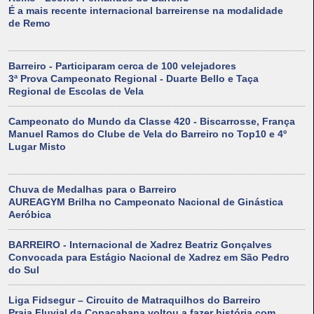
É a mais recente internacional barreirense na modalidade
de Remo
Barreiro - Participaram cerca de 100 velejadores
3ª Prova Campeonato Regional - Duarte Bello e Taça
Regional de Escolas de Vela
Campeonato do Mundo da Classe 420 - Biscarrosse, França
Manuel Ramos do Clube de Vela do Barreiro no Top10 e 4º
Lugar Misto
Chuva de Medalhas para o Barreiro
AUREAGYM Brilha no Campeonato Nacional de Ginástica
Aeróbica
BARREIRO - Internacional de Xadrez Beatriz Gonçalves
Convocada para Estágio Nacional de Xadrez em São Pedro
do Sul
Liga Fidsegur – Circuito de Matraquilhos do Barreiro
Praia Fluvial da Copacabana voltou a fazer história com