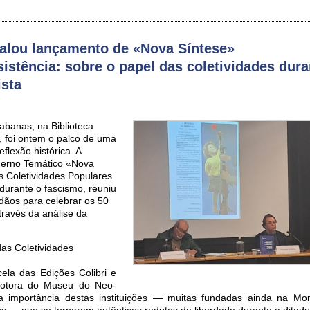
nalou lançamento de «Nova Síntese»
istência: sobre o papel das coletividades dura
ista
abanas, na Biblioteca
, foi ontem o palco de uma
flexão histórica. A
erno Temático «Nova
s Coletividades Populares
durante o fascismo, reuniu
adãos para celebrar os 50
través da análise da
das Coletividades
ela das Edições Colibri e
motora do Museu do Neo-
a importância destas instituições — muitas fundadas ainda na Mo
os — que se tornaram autênticos redutos de liberdade durante a ditadu