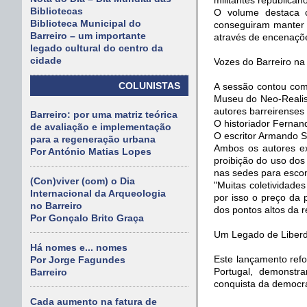
Bibliotecas
O volume destaca c
Biblioteca Municipal do
conseguiram manter 
Barreiro – um importante
através de encenaçõe
legado cultural do centro da
cidade
Vozes do Barreiro na 
COLUNISTAS
A sessão contou com
Museu do Neo-Realism
autores barreirenses 
Barreiro: por uma matriz teórica
O historiador Fernan
de avaliação e implementação
O escritor Armando S
para a regeneração urbana
Ambos os autores ex
Por António Matias Lopes
proibição do uso dos
nas sedes para escond
(Con)viver (com) o Dia
"Muitas coletividad
Internacional da Arqueologia
por isso o preço da
no Barreiro
dos pontos altos da r
Por Gonçalo Brito Graça
Um Legado de Liber
Há nomes e... nomes
Este lançamento refo
Por Jorge Fagundes
Portugal, demonstr
Barreiro
conquista da democr
Cada aumento na fatura de