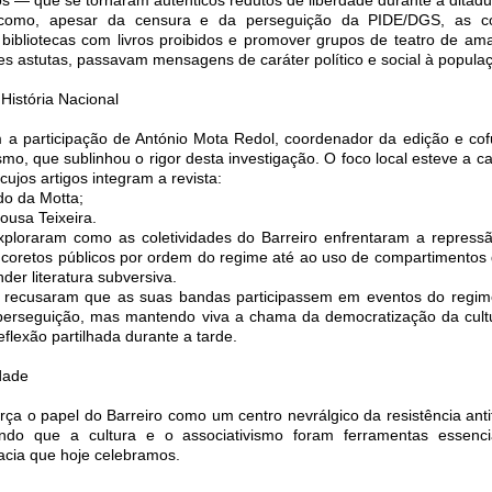
omo, apesar da censura e da perseguição da PIDE/DGS, as col
bibliotecas com livros proibidos e promover grupos de teatro de am
s astutas, passavam mensagens de caráter político e social à popula
História Nacional
 a participação de António Mota Redol, coordenador da edição e co
o, que sublinhou o rigor desta investigação. O foco local esteve a ca
cujos artigos integram a revista:
do da Motta;
ousa Teixeira.
ploraram como as coletividades do Barreiro enfrentaram a repress
 coretos públicos por ordem do regime até ao uso de compartimentos 
er literatura subversiva.
es recusaram que as suas bandas participassem em eventos do regi
 perseguição, mas mantendo viva a chama da democratização da cultu
eflexão partilhada durante a tarde.
dade
rça o papel do Barreiro como um centro nevrálgico da resistência anti
ando que a cultura e o associativismo foram ferramentas essenci
acia que hoje celebramos.