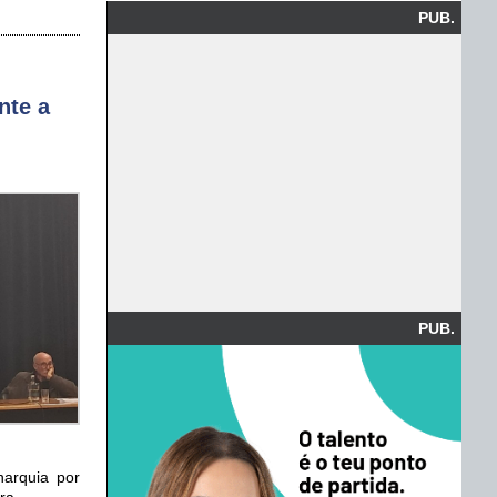
PUB.
nte a
PUB.
narquia por
ra.