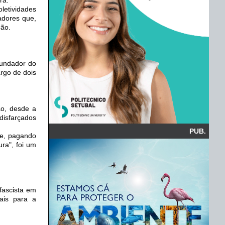
etividades
adores que,
ção.
fundador do
rgo de dois
ão, desde a
disfarçados
PUB.
me, pagando
ra", foi um
fascista em
ais para a