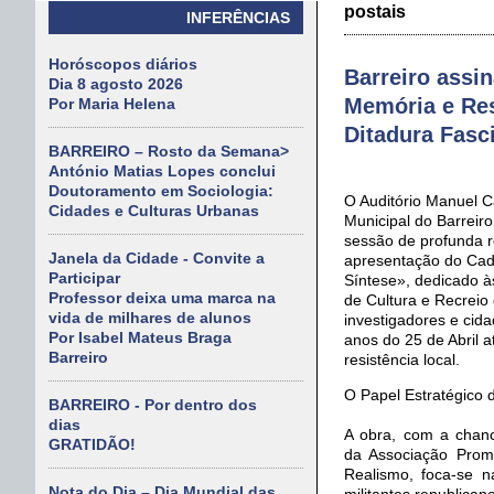
postais
INFERÊNCIAS
Horóscopos diários
Barreiro assi
Dia 8 agosto 2026
Memória e Res
Por Maria Helena
Ditadura Fasc
BARREIRO – Rosto da Semana>
António Matias Lopes conclui
Doutoramento em Sociologia:
O Auditório Manuel C
Cidades e Culturas Urbanas
Municipal do Barreiro
sessão de profunda re
Janela da Cidade - Convite a
apresentação do Cad
Participar
Síntese», dedicado à
Professor deixa uma marca na
de Cultura e Recreio 
vida de milhares de alunos
investigadores e cid
Por Isabel Mateus Braga
anos do 25 de Abril a
Barreiro
resistência local.
O Papel Estratégico 
BARREIRO - Por dentro dos
dias
A obra, com a chanc
GRATIDÃO!
da Associação Pro
Realismo, foca-se n
Nota do Dia – Dia Mundial das
militantes republican