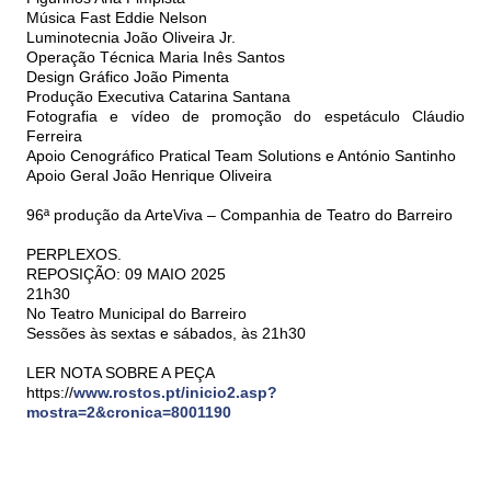
Música Fast Eddie Nelson
Luminotecnia João Oliveira Jr.
Operação Técnica Maria Inês Santos
Design Gráfico João Pimenta
Produção Executiva Catarina Santana
Fotografia e vídeo de promoção do espetáculo Cláudio
Ferreira
Apoio Cenográfico Pratical Team Solutions e António Santinho
Apoio Geral João Henrique Oliveira
96ª produção da ArteViva – Companhia de Teatro do Barreiro
PERPLEXOS.
REPOSIÇÃO: 09 MAIO 2025
21h30
No Teatro Municipal do Barreiro
Sessões às sextas e sábados, às 21h30
LER NOTA SOBRE A PEÇA
https://
www.rostos.pt/inicio2.asp?
mostra=2&cronica=8001190