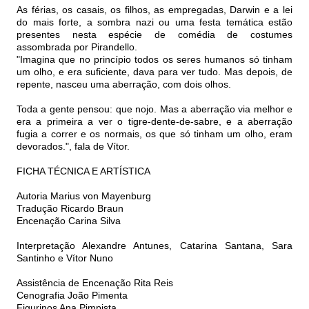
As férias, os casais, os filhos, as empregadas, Darwin e a lei
do mais forte, a sombra nazi ou uma festa temática estão
presentes nesta espécie de comédia de costumes
assombrada por Pirandello.
"Imagina que no princípio todos os seres humanos só tinham
um olho, e era suficiente, dava para ver tudo. Mas depois, de
repente, nasceu uma aberração, com dois olhos.
Toda a gente pensou: que nojo. Mas a aberração via melhor e
era a primeira a ver o tigre-dente-de-sabre, e a aberração
fugia a correr e os normais, os que só tinham um olho, eram
devorados.", fala de Vítor.
FICHA TÉCNICA E ARTÍSTICA
Autoria Marius von Mayenburg
Tradução Ricardo Braun
Encenação Carina Silva
Interpretação Alexandre Antunes, Catarina Santana, Sara
Santinho e Vítor Nuno
Assistência de Encenação Rita Reis
Cenografia João Pimenta
Figurinos Ana Pimpista