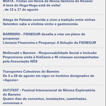
MOITA - Festas em Honra de Nossa Senhora do Rosário
A terra do Huga-Huga está de volta!
. de 13 a 17 de agosto
Adega de Palmela convida a viver a tradição entre vinhas
Setembro sabe a vindima vinho e gastronomia
BARREIRO - FIDSEGUR desafia a criar um plano de
poupança
Literacia Financeira e Poupança: A Solução da FIDSEGUR
McDonald s Barreiro - Responsabilidade Social e Inclusão
Proporciona visita à KidZania a 40 crianças acompanhadas
pela Associação NÓS
Transportes Colectivos do Barreiro
De 3 a 28 de agosto em vigor os horários designados de
«Agosto»
OUT.FEST - Festival Internacional de Música Exploratória
do Barreiro
Quatro dias de concertos, instalações, caminhadas,
conversas e