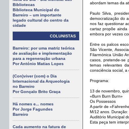
abordam temas da atua
Bibliotecas
Biblioteca Municipal do
Paulo Silva, presid
Barreiro – um importante
democratização do a
legado cultural do centro da
nos faz questionar 
cidade
cartaz propõe ainda
embora por vezes con
COLUNISTAS
Entre os palcos esco
Barreiro: por uma matriz teórica
São Vicente, Associ
de avaliação e implementação
Filarmónica União Ar
para a regeneração urbana
casos, pretende-se 
Por António Matias Lopes
temas relevantes da
consciência social, a 
(Con)viver (com) o Dia
Programa:
Internacional da Arqueologia
no Barreiro
13 de novembro, quin
Por Gonçalo Brito Graça
«Burn Burn Burn»
Os Possessos
Há nomes e... nomes
A partir de «Fahrenh
Por Jorge Fagundes
M/12 anos. Duração:
Barreiro
Auditório Municipal d
Esta peça tem interp
Cada aumento na fatura de