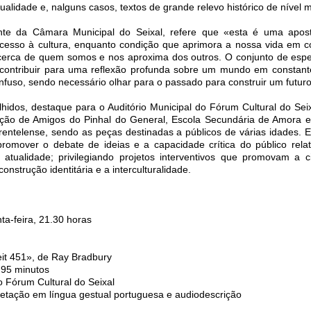
lidade e, nalguns casos, textos de grande relevo histórico de nível m
ente da Câmara Municipal do Seixal, refere que «esta é uma apos
cesso à cultura, enquanto condição que aprimora a nossa vida em 
acerca de quem somos e nos aproxima dos outros. O conjunto de esp
 contribuir para uma reflexão profunda sobre um mundo em constant
fuso, sendo necessário olhar para o passado para construir um futur
lhidos, destaque para o Auditório Municipal do Fórum Cultural do Sei
ação de Amigos do Pinhal do General, Escola Secundária de Amora 
rentelense, sendo as peças destinadas a públicos de várias idades. 
promover o debate de ideias e a capacidade crítica do público rela
 atualidade; privilegiando projetos interventivos que promovam a c
construção identitária e a interculturalidade.
ta-feira, 21.30 horas
eit 451», de Ray Bradbury
 95 minutos
o Fórum Cultural do Seixal
retação em língua gestual portuguesa e audiodescrição