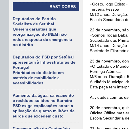
«Gosto, logo Existo»
BASTIDORES
Terceira Pessoa
M/12 anos. Duração:
Deputados do Partido
Escola Secundária d
Socialista de Setúbal
Querem garantias que
22 de novembro, sáb
reorganização do INEM não
«Somos Todas Baba
reduz resposta de emergência
Sociedade das Prima
no distrito
M/14 anos. Duração:
Sociedade Filarmónic
Deputados do PSD por Setúbal
23 de novembro, dom
apresentam à Infraestruturas de
«O Estado do Mundo
Portugal
Formiga Atómica
Prioridades do distrito em
M/6 anos. Duração: 
matéria de mobilidade e
Auditório Municipal d
acessibilidades
Esta peça tem interp
Aumento da água, saneamento
Atividades com as es
e resíduos sólidos no Barreiro
PSD exige explicações sobre a
20 de novembro, quin
aplicação de quatro milhões de
Oficina Offline mas 
euros que excedem custo
Escola Secundária d
21 de novembro, sext
Comemoração do Centenário