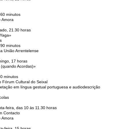
 60 minutos
e Amora
ado, 21.30 horas
 Yaga»
s
 90 minutos
a União Arrentelense
ingo, 17 horas
 (quando Acordas)»
50 minutos
o Fórum Cultural do Seixal
retação em língua gestual portuguesa e audiodescrição
colas
ta-feira, das 10 às 11.30 horas
em Contacto
e Amora
a-feira, 15 horas