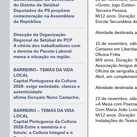
«Gosto, logo Existo»
do Distrito de Setúbal
Terceira Pessoa
Deputados do PS propõem
M/12 anos. Duração:
comemoração na Assembleia
Escola Secundária d
da República
Atividade destinada ao
Direcção da Organização
Regional de Setúbal do PCP
15 de novembro, sáb
A vitória dos trabalhadores com
Cartazes em Liberdad
a derrota do Pacote Laboral
Oficina Fritta
marca a situação na região.
M/6 anos. Duração: 
Associação Amigos d
BARREIRO– TEMAS DA VIDA
Oficina de serigrafi
LOCAL
Abril, em complemen
Capital Portuguesa da Cultura
2028- exige seriedade, clareza e
Atividade destinada 
autenticidade
afirma Gonçalo Nuno Camacho,
22 de novembro, sáb
«À Mesa com Poema
Com Maria João Luís
BARREIRO – TEMAS DA VIDA
M/12 anos. Duração:
LOCAL
Instalações do Teatr
Capital Portuguesa da Cultura
2028-Entre a memória e o
futuro: a Cultura Integral e o