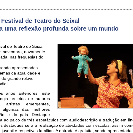
 Festival de Teatro do Seixal
ra uma reflexão profunda sobre um mundo
ival de Teatro do Seixal
de novembro, novamente
zada, nas freguesias do
, sendo apresentadas
emas da atualidade e,
s de grande relevo
dial.
s anos anteriores, este
ilegia projetos de autores
 artistas emergentes,
l algumas das melhores
ião e do país. Destaque
 ao palco de três espetáculos com audiodescrição e tradução em lín
s destaques será a realização de atividades com escolas, assim como 
 juvenil e respetivas famílias. A entrada é gratuita, sendo apresentad