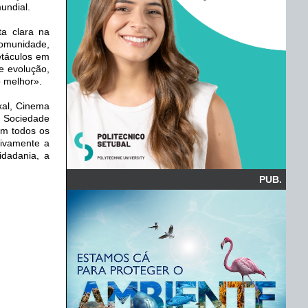
undial.
ta clara na
comunidade,
etáculos em
e evolução,
o melhor».
xal, Cinema
e Sociedade
Em todos os
tivamente a
idadania, a
PUB.