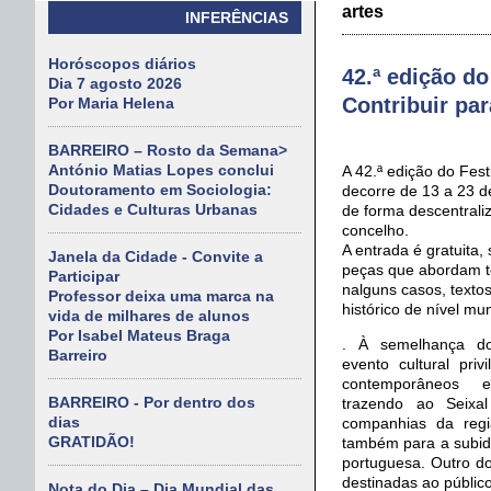
artes
INFERÊNCIAS
Horóscopos diários
42.ª edição do
Dia 7 agosto 2026
Contribuir pa
Por Maria Helena
BARREIRO – Rosto da Semana>
António Matias Lopes conclui
A 42.ª edição do Fest
Doutoramento em Sociologia:
decorre de 13 a 23 
Cidades e Culturas Urbanas
de forma descentrali
concelho.
A entrada é gratuita
Janela da Cidade - Convite a
peças que abordam t
Participar
nalguns casos, texto
Professor deixa uma marca na
histórico de nível mun
vida de milhares de alunos
Por Isabel Mateus Braga
. À semelhança do
Barreiro
evento cultural priv
contemporâneos e
BARREIRO - Por dentro dos
trazendo ao Seixa
dias
companhias da reg
GRATIDÃO!
também para a subida
portuguesa. Outro do
destinadas ao público
Nota do Dia – Dia Mundial das