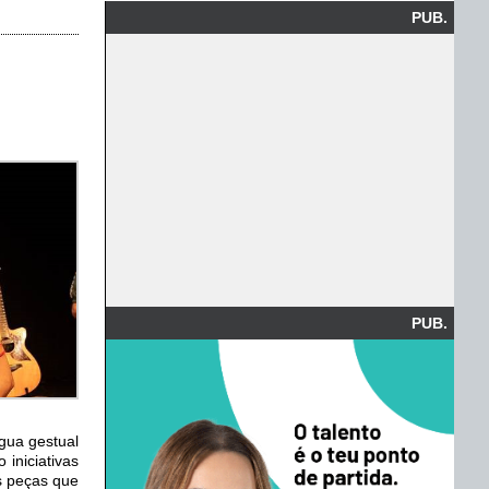
PUB.
PUB.
gua gestual
iniciativas
as peças que