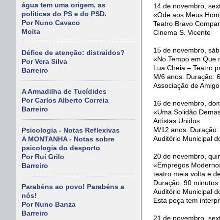
água tem uma origem, as
14 de novembro, sext
políticas do PS e do PSD.
«Ode aos Meus Home
Por Nuno Cavaco
Teatro Bravo Compa
Moita
Cinema S. Vicente
15 de novembro, sáb
Défice de atenção: distraídos?
«No Tempo em Que n
Por Vera Silva
Lua Cheia – Teatro p
Barreiro
M/6 anos. Duração: 
Associação de Amigo
A Armadilha de Tucídides
Por Carlos Alberto Correia
16 de novembro, dom
Barreiro
«Uma Solidão Demas
Artistas Unidos
M/12 anos. Duração:
Psicologia - Notas Reflexivas
Auditório Municipal d
A MONTANHA - Notas sobre
psicologia do desporto
20 de novembro, quin
Por Rui Grilo
«Empregos Moderno
Barreiro
teatro meia volta e 
Duração: 90 minutos
Parabéns ao povo! Parabéns a
Auditório Municipal d
nós!
Esta peça tem interp
Por Nuno Banza
Barreiro
21 de novembro, sext