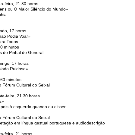
a-feira, 21.30 horas
ns ou O Maior Silêncio do Mundo»
nhia
ado, 17 horas
ão Podia Voar»
ara Todos
60 minutos
s do Pinhal do General
ingo, 17 horas
iado Ruidosa»
 60 minutos
o Fórum Cultural do Seixal
ta-feira, 21.30 horas
s»
depois à esquerda quando eu disser
o Fórum Cultural do Seixal
retação em língua gestual portuguesa e audiodescrição
a-feira, 21 horas