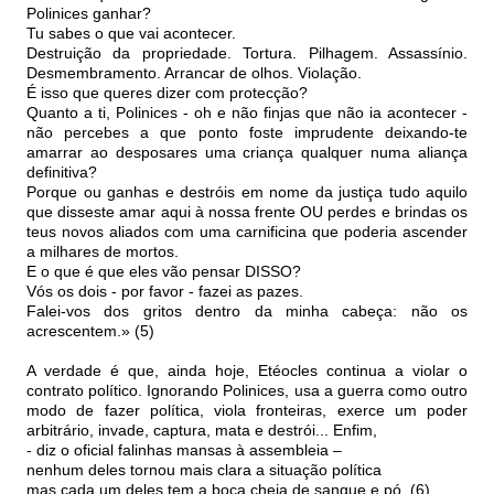
Polinices ganhar?
Tu sabes o que vai acontecer.
Destruição da propriedade. Tortura. Pilhagem. Assassínio.
Desmembramento. Arrancar de olhos. Violação.
É isso que queres dizer com protecção?
Quanto a ti, Polinices - oh e não finjas que não ia acontecer -
não percebes a que ponto foste imprudente deixando-te
amarrar ao desposares uma criança qualquer numa aliança
definitiva?
Porque ou ganhas e destróis em nome da justiça tudo aquilo
que disseste amar aqui à nossa frente OU perdes e brindas os
teus novos aliados com uma carnificina que poderia ascender
a milhares de mortos.
E o que é que eles vão pensar DISSO?
Vós os dois - por favor - fazei as pazes.
Falei-vos dos gritos dentro da minha cabeça: não os
acrescentem.» (5)
A verdade é que, ainda hoje, Etéocles continua a violar o
contrato político. Ignorando Polinices, usa a guerra como outro
modo de fazer política, viola fronteiras, exerce um poder
arbitrário, invade, captura, mata e destrói... Enfim,
- diz o oficial falinhas mansas à assembleia –
nenhum deles tornou mais clara a situação política
mas cada um deles tem a boca cheia de sangue e pó. (6)