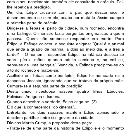
com o seu nascimento, também ele consultaria o oráculo. Foi-
lhe repetida a predição.
Um dia, Édipo cruza-se com o pai, que desconhece, e
desentendendo-se com ele, acaba por matá-lo. Assim cumpre
a primeira parte do oráculo.
Dirige-se a Tebas e, perto da cidade, num rochedo, encontra
uma Esfinge. O monstro fazia perguntas enigmáticas a quem
passava. Quem não soubesse responder era morto. Para
Édipo, a Esfinge colocou o seguinte enigma: “Qual é o animal
que anda a quatro de manhã, a dois ao meio dia, e a três à
tarde? – O homem, respondeu Édipo: na infância desloca-se
sobre pés e mãos; quando adulto caminha e, na velhice,
serve-se de uma bengala”. Vencida, a Esfinge precipitou-se do
alto do rochedo e matou-se.
Acolhido em Tebas como benfeitor, Édipo foi nomeado rei e
desposou Jocasta, ignorando que se tratava da própria mãe.
Cumpre-se a segunda parte da predição.
Desta união incestuosa nascem quatro filhos: Etéocles,
Polinices, Antígona e Ismena.
Quando descobre a verdade, Édipo cega-se. (2)
É o que já conhecemos “do cinema”...
Entretanto, os dois rapazes mantêm Édipo aprisionado e
decidem partilhar entre si o governo da cidade.
Diz-nos Martin Crimp, a propósito desta peça:
«Trata-se de uma parte da história de Édipo e é o momento