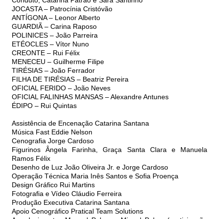
Conduto, Catarina Patrão e Sara Santinho
JOCASTA – Patrocínia Cristóvão
ANTÍGONA – Leonor Alberto
GUARDIÃ – Carina Raposo
POLINICES – João Parreira
ETÉOCLES – Vítor Nuno
CREONTE – Rui Félix
MENECEU – Guilherme Filipe
TIRÉSIAS – João Ferrador
FILHA DE TIRÉSIAS – Beatriz Pereira
OFICIAL FERIDO – João Neves
OFICIAL FALINHAS MANSAS – Alexandre Antunes
ÉDIPO – Rui Quintas
Assistência de Encenação Catarina Santana
Música Fast Eddie Nelson
Cenografia Jorge Cardoso
Figurinos Ângela Farinha, Graça Santa Clara e Manuela
Ramos Félix
Desenho de Luz João Oliveira Jr. e Jorge Cardoso
Operação Técnica Maria Inês Santos e Sofia Proença
Design Gráfico Rui Martins
Fotografia e Vídeo Cláudio Ferreira
Produção Executiva Catarina Santana
Apoio Cenográfico Pratical Team Solutions