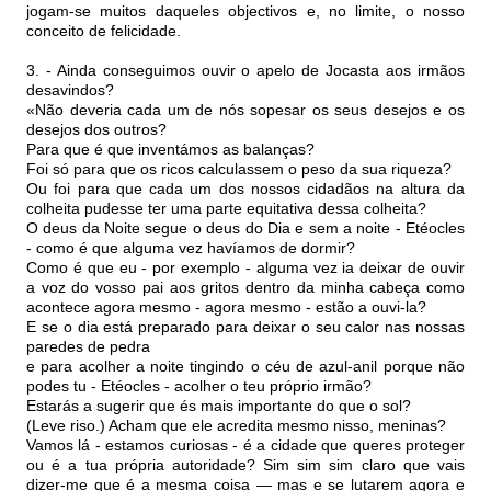
jogam-se muitos daqueles objectivos e, no limite, o nosso
conceito de felicidade.
3. - Ainda conseguimos ouvir o apelo de Jocasta aos irmãos
desavindos?
«Não deveria cada um de nós sopesar os seus desejos e os
desejos dos outros?
Para que é que inventámos as balanças?
Foi só para que os ricos calculassem o peso da sua riqueza?
Ou foi para que cada um dos nossos cidadãos na altura da
colheita pudesse ter uma parte equitativa dessa colheita?
O deus da Noite segue o deus do Dia e sem a noite - Etéocles
- como é que alguma vez havíamos de dormir?
Como é que eu - por exemplo - alguma vez ia deixar de ouvir
a voz do vosso pai aos gritos dentro da minha cabeça como
acontece agora mesmo - agora mesmo - estão a ouvi-la?
E se o dia está preparado para deixar o seu calor nas nossas
paredes de pedra
e para acolher a noite tingindo o céu de azul-anil porque não
podes tu - Etéocles - acolher o teu próprio irmão?
Estarás a sugerir que és mais importante do que o sol?
(Leve riso.) Acham que ele acredita mesmo nisso, meninas?
Vamos lá - estamos curiosas - é a cidade que queres proteger
ou é a tua própria autoridade? Sim sim sim claro que vais
dizer-me que é a mesma coisa — mas e se lutarem agora e