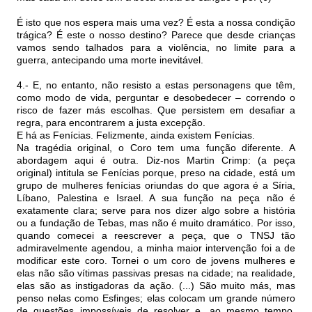
É isto que nos espera mais uma vez? É esta a nossa condição
trágica? É este o nosso destino? Parece que desde crianças
vamos sendo talhados para a violência, no limite para a
guerra, antecipando uma morte inevitável.
4.- E, no entanto, não resisto a estas personagens que têm,
como modo de vida, perguntar e desobedecer – correndo o
risco de fazer más escolhas. Que persistem em desafiar a
regra, para encontrarem a justa excepção.
E há as Fenícias. Felizmente, ainda existem Fenícias.
Na tragédia original, o Coro tem uma função diferente. A
abordagem aqui é outra. Diz-nos Martin Crimp: (a peça
original) intitula se Fenícias porque, preso na cidade, está um
grupo de mulheres fenícias oriundas do que agora é a Síria,
Líbano, Palestina e Israel. A sua função na peça não é
exatamente clara; serve para nos dizer algo sobre a história
ou a fundação de Tebas, mas não é muito dramático. Por isso,
quando comecei a reescrever a peça, que o TNSJ tão
admiravelmente agendou, a minha maior intervenção foi a de
modificar este coro. Tornei o um coro de jovens mulheres e
elas não são vítimas passivas presas na cidade; na realidade,
elas são as instigadoras da ação. (...) São muito más, mas
penso nelas como Esfinges; elas colocam um grande número
de questões impossíveis de resolver e, ao mesmo tempo,