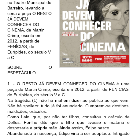
no Teatro Municipal do
Barreiro, levando a
cena a peça O RESTO
JÁ DEVEM
CONHECER DO
CINEMA, de Martin
Crimp, escrita em
2012, a partir de
FENÍCIAS, de
Eurípides, do século V
a.C.
SOBRE O
ESPETÁCULO
1 .- O RESTO JÁ DEVEM CONHECER DO CINEMA é uma
peça de Martin Crimp, escrita em 2012, a partir de FENÍCIAS,
de Eurípides, do século V a.C.
Na tragédia (1) não há mal em dizer ao público ao que vem.
Não há spoilers: tudo já foi anunciado. Cumprem-se destinos,
maldições, oráculos.
Como Laio, que, por não ter filhos, consultou o oráculo de
Delfos. Foi-lhe dito que o filho que tivesse o mataria e
desposaria a própria mãe. Ainda assim, Édipo nasce...
Abandonado à nascença, Édipo viria a ser adoptado. Intrigado