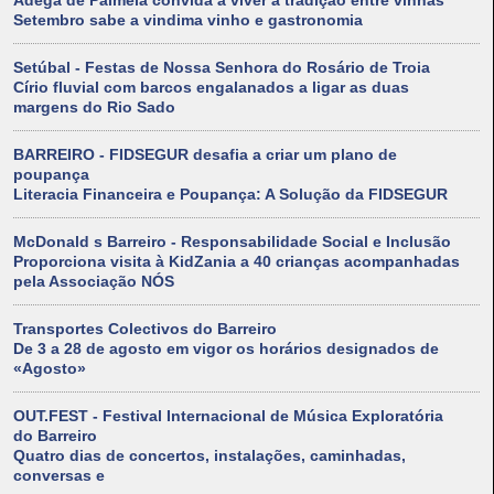
Adega de Palmela convida a viver a tradição entre vinhas
Setembro sabe a vindima vinho e gastronomia
Setúbal - Festas de Nossa Senhora do Rosário de Troia
Círio fluvial com barcos engalanados a ligar as duas
margens do Rio Sado
BARREIRO - FIDSEGUR desafia a criar um plano de
poupança
Literacia Financeira e Poupança: A Solução da FIDSEGUR
McDonald s Barreiro - Responsabilidade Social e Inclusão
Proporciona visita à KidZania a 40 crianças acompanhadas
pela Associação NÓS
Transportes Colectivos do Barreiro
De 3 a 28 de agosto em vigor os horários designados de
«Agosto»
OUT.FEST - Festival Internacional de Música Exploratória
do Barreiro
Quatro dias de concertos, instalações, caminhadas,
conversas e