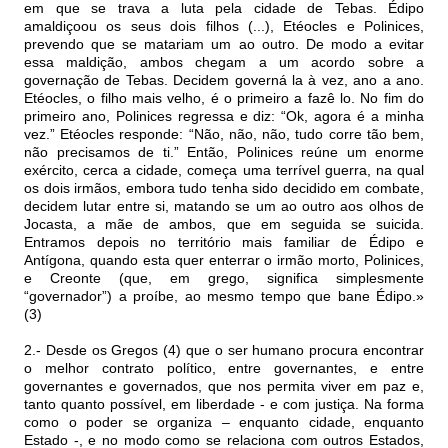
em que se trava a luta pela cidade de Tebas. Édipo
amaldiçoou os seus dois filhos (...), Etéocles e Polinices,
prevendo que se matariam um ao outro. De modo a evitar
essa maldição, ambos chegam a um acordo sobre a
governação de Tebas. Decidem governá la à vez, ano a ano.
Etéocles, o filho mais velho, é o primeiro a fazê lo. No fim do
primeiro ano, Polinices regressa e diz: “Ok, agora é a minha
vez.” Etéocles responde: “Não, não, não, tudo corre tão bem,
não precisamos de ti.” Então, Polinices reúne um enorme
exército, cerca a cidade, começa uma terrível guerra, na qual
os dois irmãos, embora tudo tenha sido decidido em combate,
decidem lutar entre si, matando se um ao outro aos olhos de
Jocasta, a mãe de ambos, que em seguida se suicida.
Entramos depois no território mais familiar de Édipo e
Antígona, quando esta quer enterrar o irmão morto, Polinices,
e Creonte (que, em grego, significa simplesmente
“governador”) a proíbe, ao mesmo tempo que bane Édipo.»
(3)
2.- Desde os Gregos (4) que o ser humano procura encontrar
o melhor contrato político, entre governantes, e entre
governantes e governados, que nos permita viver em paz e,
tanto quanto possível, em liberdade - e com justiça. Na forma
como o poder se organiza – enquanto cidade, enquanto
Estado -, e no modo como se relaciona com outros Estados,