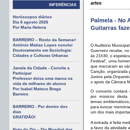
artes
INFERÊNCIAS
Horóscopos diários
Palmela - No 
Dia 6 agosto 2026
Guitarras faz
Por Maria Helena
BARREIRO – Rosto da Semana>
António Matias Lopes conclui
O Auditório Municipal
Doutoramento em Sociologia:
Guerreiro recebe, no
Cidades e Culturas Urbanas
às 21h30, o espetác
Festival”, uma home
que marcaram as vári
Janela da Cidade - Convite a
Canção, organizada 
Participar
Juntos pela Orquestr
Professor deixa uma marca na
o apoio da Câmara Mu
vida de milhares de alunos
Por Isabel Mateus Braga
O concerto contará
Barreiro
por músicos desta 
temas emblemáticos
BARREIRO - Por dentro dos
para evocar memória
dias
um dos mais importa
GRATIDÃO!
A entrada é feita med
a favor da atividade 
Nota do Dia – Dia Mundial das