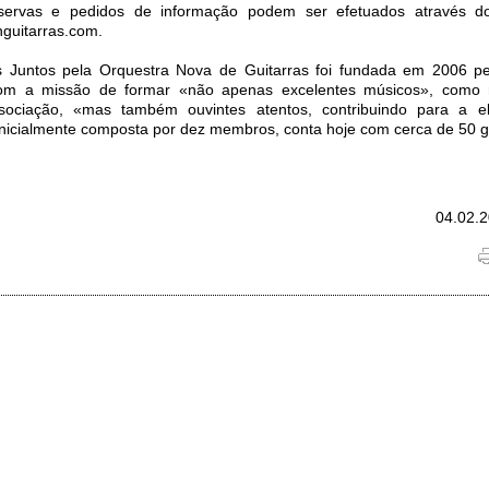
eservas e pedidos de informação podem ser efetuados através d
guitarras.com.
 Juntos pela Orquestra Nova de Guitarras foi fundada em 2006 p
om a missão de formar «não apenas excelentes músicos», como 
sociação, «mas também ouvintes atentos, contribuindo para a e
Inicialmente composta por dez membros, conta hoje com cerca de 50 gu
04.02.2