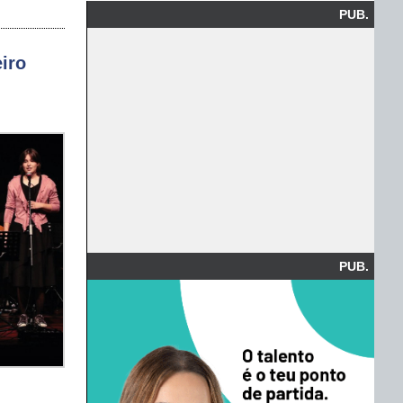
PUB.
iro
PUB.