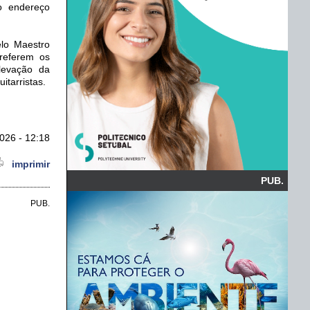
o endereço
elo Maestro
referem os
levação da
itarristas.
026 - 12:18
imprimir
PUB.
PUB.