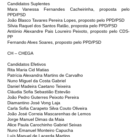
Candidatos Suplentes
Mara Vanessa Fernandes Cacheirinha, proposta pelo
PPD/PSD
João Blasco Tavares Pereira Lopes, proposto pelo PPD/PSD
Sílvia Raquel dos Santos Ratão, proposta pelo PPD/PSD
António Alexandre Pais Loureiro Peixoto, proposto pelo CDS-
PP
Fernando Alves Soares, proposto pelo PPD/PSD
CH – CHEGA
Candidatos Efetivos
Rita Maria Cid Matias
Patrícia Alexandra Martins de Carvalho
Nuno Miguel da Costa Gabriel
Daniel Madeira Caetano Teixeira
Cláudia Sofia Sebastião Estevão
João Pedro Guterres Peixoto Pereira
Diamantino José Vong Laja
Carla Sofia Carapeto Silva Couto Oliveira
João José Correia Mascarenhas de Lemos
Jorge Manuel Dimas da Maia
Alice Paula Carochinho Gabriel Seixas
Nuno Emanuel Monteiro Capucha
Luís Manuel de Lacerda Martins