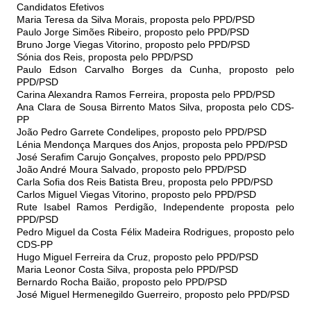
Candidatos Efetivos
Maria Teresa da Silva Morais, proposta pelo PPD/PSD
Paulo Jorge Simões Ribeiro, proposto pelo PPD/PSD
Bruno Jorge Viegas Vitorino, proposto pelo PPD/PSD
Sónia dos Reis, proposta pelo PPD/PSD
Paulo Edson Carvalho Borges da Cunha, proposto pelo
PPD/PSD
Carina Alexandra Ramos Ferreira, proposta pelo PPD/PSD
Ana Clara de Sousa Birrento Matos Silva, proposta pelo CDS-
PP
João Pedro Garrete Condelipes, proposto pelo PPD/PSD
Lénia Mendonça Marques dos Anjos, proposta pelo PPD/PSD
José Serafim Carujo Gonçalves, proposto pelo PPD/PSD
João André Moura Salvado, proposto pelo PPD/PSD
Carla Sofia dos Reis Batista Breu, proposta pelo PPD/PSD
Carlos Miguel Viegas Vitorino, proposto pelo PPD/PSD
Rute Isabel Ramos Perdigão, Independente proposta pelo
PPD/PSD
Pedro Miguel da Costa Félix Madeira Rodrigues, proposto pelo
CDS-PP
Hugo Miguel Ferreira da Cruz, proposto pelo PPD/PSD
Maria Leonor Costa Silva, proposta pelo PPD/PSD
Bernardo Rocha Baião, proposto pelo PPD/PSD
José Miguel Hermenegildo Guerreiro, proposto pelo PPD/PSD