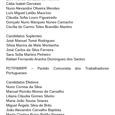
Cátia Isabel Gervásio
Nuno Alexandre Oliveira Mendes
Luís Miguel Leitão Maurício
Cláudia Sofia Louro Figueiredo
Gonçalo Nuno Marques Nunes Camacho
Cecília do Carmo Teles Brandão Martins
Candidatos Suplentes
José Manuel Tomé Rodrigues
Sílvia Marina de Melo Montanha
José Carlos da Silva Ferreira
Sara Sofia Martins Pinheiro
Rafael Fernando Aranha Domingues dos Santos
PCTP/MRPP – Partido Comunista dos Trabalhadores
Portugueses
Candidatos Efetivos
Nuno Correia da Silva
Manuel Romão Afonso de Carvalho
Liliana Cláudia Gomes Silvino
Maria João Sousa Soares
Miguel Ângelo Silva de Brito
João Alexandre Carvalho Baptista
Marta Cristina Ruivo Bailão Parreira