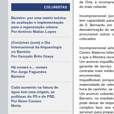
de Orta, é incompree
do mais cobarde.
COLUNISTAS
Incompreensível, por
Barreiro: por uma matriz teórica
tem capacidade para 
de avaliação e implementação
de S. Bernardo, em 
para a regeneração urbana
desvalorização do se
Por António Matias Lopes
procurarem outras c
colocados.
(Con)viver (com) o Dia
Internacional da Arqueologia
Incompreensível ain
no Barreiro
Centro Materno-Infan
Por Gonçalo Brito Graça
e que a Ministra rec
Um anúncio inqualifi
garantia de serviço
Há nomes e... nomes
contratar mais médic
Por Jorge Fagundes
encomendas.
Barreiro
Inqualificável, porq
maternidade de refe
Cada aumento na fatura de
hora de caminho, se 
água tem uma origem, as
Um anúncio cobarde, 
políticas do PS e do PSD.
Barreiro, no imedia
Por Nuno Cavaco
pode deixar de respo
Moita
cúmplice face aos e
serviram para prepar