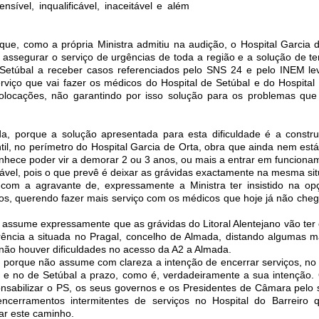
nsível, inqualificável, inaceitável e além
que, como a própria Ministra admitiu na audição, o Hospital Garcia 
assegurar o serviço de urgências de toda a região e a solução de ter
Setúbal a receber casos referenciados pelo SNS 24 e pelo INEM l
rviço que vai fazer os médicos do Hospital de Setúbal e do Hospital 
olocações, não garantindo por isso solução para os problemas que
da, porque a solução apresentada para esta dificuldade é a const
til, no perímetro do Hospital Garcia de Orta, obra que ainda nem está
onhece poder vir a demorar 2 ou 3 anos, ou mais a entrar em funciona
cável, pois o que prevê é deixar as grávidas exactamente na mesma si
, com a agravante de, expressamente a Ministra ter insistido na o
os, querendo fazer mais serviço com os médicos que hoje já não che
ue assume expressamente que as grávidas do Litoral Alentejano vão ter
rência a situada no Pragal, concelho de Almada, distando algumas 
não houver dificuldades no acesso da A2 a Almada.
porque não assume com clareza a intenção de encerrar serviços, no 
to e no de Setúbal a prazo, como é, verdadeiramente a sua intenção
nsabilizar o PS, os seus governos e os Presidentes de Câmara pelo s
ncerramentos intermitentes de serviços no Hospital do Barreiro
ar este caminho.