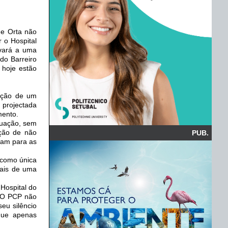
de Orta não
 o Hospital
evará a uma
do Barreiro
 hoje estão
rução de um
 projectada
mento.
tuação, sem
pção de não
PUB.
gam para as
 como única
mais de uma
Hospital do
. O PCP não
eu silêncio
 que apenas