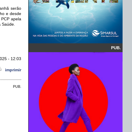
manhã serão
nho e desde
O PCP apela
à Saúde.
PUB.
025 - 12:03
imprimir
PUB.