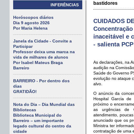
bastidores
INFERÊNCIAS
Horóscopos diários
CUIDADOS DE
Dia 9 agosto 2026
Concentração 
Por Maria Helena
inaceitável e 
Janela da Cidade - Convite a
- salienta PCP
Participar
Professor deixa uma marca na
vida de milhares de alunos
As declarações, na A
Por Isabel Mateus Braga
audição na Comissão
Barreiro
Saúde do Governo P
evolução no ataque c
BARREIRO - Por dentro dos
alvo.
dias
GRATIDÃO!
O anúncio da concen
Hospital Garcia de
próximo o encerrame
Nota do Dia – Dia Mundial das
as urgências de O
Bibliotecas
atendimento, poucas
Biblioteca Municipal do
anunciado que os pr
Barreiro – um importante
Ministra ter informa
legado cultural do centro da
contratação de uma 
cidade