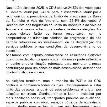
Nas autárquicas de 2025, a CDU obteve 24,5% dos votos para
a Câmara Municipal, 24,6% para a Assembleia Municipal e
reconquistou a presidência da União de Freguesias da Baixa
da Banheira e Vale da Amoreira, com 29,4% dos votos. A
Reconquista das freguesias da Baixa da Banheira e do Vale da
Amoreira é mesmo o facto mais relevante destas eleições. Os
nossos eleitos farão de forma responsável, com o
compromisso de trilhar um caminho de progresso e de não
permitir retrocessos no investimento, ou na degradação dos
serviços públicos e nas condições de desenvolvimento do
concelho.
Aceitamos com espírito democrático os resultados eleitorais
que o povo decidiu, os quais exigem da nossa parte reflexão e
empenho e determinação reforçada para melhorar a nossa
contribuição para um concelho mais desenvolvido, defendendo
direitos políticos e sociais.
As eleições terminam, mas o trabalho do PCP e da CDU
continua e continuará todos os dias. Continuaremos a estar
junto das pessoas, a ouvir os seus problemas e a lutar por
soluções concretas. Continuaremos a lutar e trabalhar por
mais habitação acessível, transportes públicos de qualidade,
espaços públicos cuidados, serviços públicos de excelência,
oportunidades para os jovens e um envelhecimento ativo e