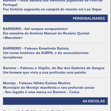
Barreiro – Rute Saraiva das melhores jogadoras de Pool de
Portugal
Fez história sagrando-se campeã do mundo em Las Vegas
PERSONALIDADES
BARREIRO - Até sempre companheiro!
Em memória de António Manuel do Rosário Quintal
«Manolete»
BARREIRO - Faleceu Ermelindo Batista
Um nome histórico da AURPIL e do associativismo
lavradiense
Barreiro – Faleceu o Virgilio, do Bar dos Dadores de Sangue
Um homem que vivia a sua profissão com paixão
Montijo - Faleceu Hélder Esdras Martins
Município do Montijo manifesta o seu profundo pesar
. Seu legado é uma marca no Barreiro - Coina
AS ESCOLAS