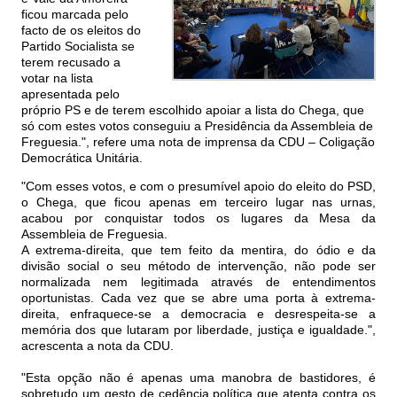
ficou marcada pelo
facto de os eleitos do
Partido Socialista se
terem recusado a
votar na lista
apresentada pelo
próprio PS e de terem escolhido apoiar a lista do Chega, que
só com estes votos conseguiu a Presidência da Assembleia de
Freguesia.", refere uma nota de imprensa da CDU – Coligação
Democrática Unitária.
"Com esses votos, e com o presumível apoio do eleito do PSD,
o Chega, que ficou apenas em terceiro lugar nas urnas,
acabou por conquistar todos os lugares da Mesa da
Assembleia de Freguesia.
A extrema-direita, que tem feito da mentira, do ódio e da
divisão social o seu método de intervenção, não pode ser
normalizada nem legitimada através de entendimentos
oportunistas. Cada vez que se abre uma porta à extrema-
direita, enfraquece-se a democracia e desrespeita-se a
memória dos que lutaram por liberdade, justiça e igualdade.",
acrescenta a nota da CDU.
"Esta opção não é apenas uma manobra de bastidores, é
sobretudo um gesto de cedência política que atenta contra os