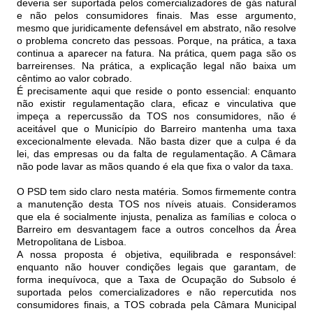
deveria ser suportada pelos comercializadores de gás natural
e não pelos consumidores finais. Mas esse argumento,
mesmo que juridicamente defensável em abstrato, não resolve
o problema concreto das pessoas. Porque, na prática, a taxa
continua a aparecer na fatura. Na prática, quem paga são os
barreirenses. Na prática, a explicação legal não baixa um
cêntimo ao valor cobrado.
É precisamente aqui que reside o ponto essencial: enquanto
não existir regulamentação clara, eficaz e vinculativa que
impeça a repercussão da TOS nos consumidores, não é
aceitável que o Município do Barreiro mantenha uma taxa
excecionalmente elevada. Não basta dizer que a culpa é da
lei, das empresas ou da falta de regulamentação. A Câmara
não pode lavar as mãos quando é ela que fixa o valor da taxa.
O PSD tem sido claro nesta matéria. Somos firmemente contra
a manutenção desta TOS nos níveis atuais. Consideramos
que ela é socialmente injusta, penaliza as famílias e coloca o
Barreiro em desvantagem face a outros concelhos da Área
Metropolitana de Lisboa.
A nossa proposta é objetiva, equilibrada e responsável:
enquanto não houver condições legais que garantam, de
forma inequívoca, que a Taxa de Ocupação do Subsolo é
suportada pelos comercializadores e não repercutida nos
consumidores finais, a TOS cobrada pela Câmara Municipal