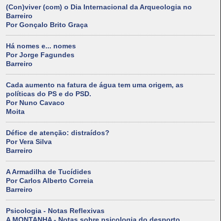
(Con)viver (com) o Dia Internacional da Arqueologia no
Barreiro
Por Gonçalo Brito Graça
Há nomes e... nomes
Por Jorge Fagundes
Barreiro
Cada aumento na fatura de água tem uma origem, as
políticas do PS e do PSD.
Por Nuno Cavaco
Moita
Défice de atenção: distraídos?
Por Vera Silva
Barreiro
A Armadilha de Tucídides
Por Carlos Alberto Correia
Barreiro
Psicologia - Notas Reflexivas
A MONTANHA - Notas sobre psicologia do desporto