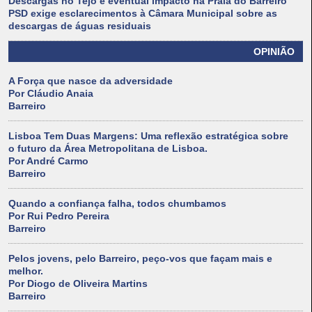
Descargas no Tejo e eventual impacto na Praia do Barreiro
PSD exige esclarecimentos à Câmara Municipal sobre as
descargas de águas residuais
OPINIÃO
A Força que nasce da adversidade
Por Cláudio Anaia
Barreiro
Lisboa Tem Duas Margens: Uma reflexão estratégica sobre
o futuro da Área Metropolitana de Lisboa.
Por André Carmo
Barreiro
Quando a confiança falha, todos chumbamos
Por Rui Pedro Pereira
Barreiro
Pelos jovens, pelo Barreiro, peço-vos que façam mais e
melhor.
Por Diogo de Oliveira Martins
Barreiro