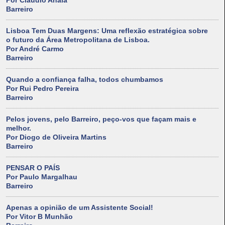
Por Cláudio Anaia
Barreiro
Lisboa Tem Duas Margens: Uma reflexão estratégica sobre
o futuro da Área Metropolitana de Lisboa.
Por André Carmo
Barreiro
Quando a confiança falha, todos chumbamos
Por Rui Pedro Pereira
Barreiro
Pelos jovens, pelo Barreiro, peço-vos que façam mais e
melhor.
Por Diogo de Oliveira Martins
Barreiro
PENSAR O PAÍS
Por Paulo Margalhau
Barreiro
Apenas a opinião de um Assistente Social!
Por Vitor B Munhão