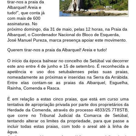
tirar-nos a praia da
Albarquel! Areia e
tudo!”, que conta já
com mais de 600
assinaturas. No
próximo domingo, dia 31 de maio, pelas 12 horas, na Praia da
Albarquel, o Coordenador Nacional do Bloco de Esquerda,
José Manuel Pureza, marca presença apoiar este movimento.
Querem tirar-nos a praia da Albarquel! Areia e tudo!
O início da época balnear no concelho de Setúbal vai decorrer
este ano entre 4 de junho e 15 de setembro. É reconhecida a
apetência e uso dos setubalenses pelas suas praias,
nomeadamente as próximas e inseridas na Serra da Arrábida.
Entre elas contam-se as praias da Albarquel, Esguelha,
Rainha, Comenda e Rasca.
É em relação a estas cinco praias, que está em curso uma
tentativa de apropriação privada por parte dos proprietários da
Herdade da Comenda, através do processo 4833/25.7T8STB,
que corre no Tribunal Judicial da Comarca de Setúbal,
tentando alterar os limites da propriedade, para que passe a
incluir todas estas praias, com todo o areal até à linha de
água.