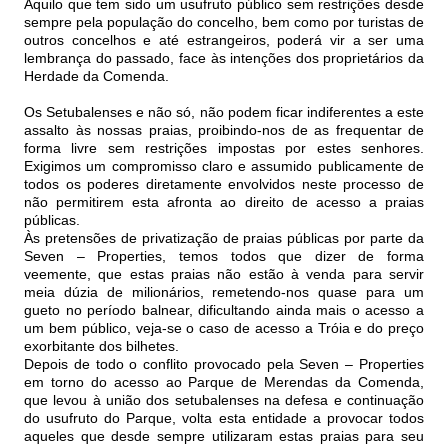
Aquilo que tem sido um usufruto público sem restrições desde
sempre pela população do concelho, bem como por turistas de
outros concelhos e até estrangeiros, poderá vir a ser uma
lembrança do passado, face às intenções dos proprietários da
Herdade da Comenda.
Os Setubalenses e não só, não podem ficar indiferentes a este
assalto às nossas praias, proibindo-nos de as frequentar de
forma livre sem restrições impostas por estes senhores.
Exigimos um compromisso claro e assumido publicamente de
todos os poderes diretamente envolvidos neste processo de
não permitirem esta afronta ao direito de acesso a praias
públicas.
Às pretensões de privatização de praias públicas por parte da
Seven – Properties, temos todos que dizer de forma
veemente, que estas praias não estão à venda para servir
meia dúzia de milionários, remetendo-nos quase para um
gueto no período balnear, dificultando ainda mais o acesso a
um bem público, veja-se o caso de acesso a Tróia e do preço
exorbitante dos bilhetes.
Depois de todo o conflito provocado pela Seven – Properties
em torno do acesso ao Parque de Merendas da Comenda,
que levou à união dos setubalenses na defesa e continuação
do usufruto do Parque, volta esta entidade a provocar todos
aqueles que desde sempre utilizaram estas praias para seu