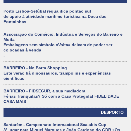
Porto Lisboa-Setúbal requalifica pontão sul
de apoio à atividade marítimo-turística na Doca das
Fontaínhas
Associação do Comércio, Indústria e Serviços do Barreiro e
Moita
Embalagens sem símbolo «Volta» deixam de poder ser
colocadas à venda
.
BARREIRO - No Barra Shopping
Este verão há dinossauros, trampolins e experiências
científicas
BARREIRO - FIDSEGUR, a sua mediadora
Férias Tranquilas? Só com a Casa Protegida! FIDELIDADE
CASA MAIS
DESPORTO
Santarém - Campeonato Internacional Scalabis Cup
3º lugar para Miguel Marques e João Cardoso do GDR «Os