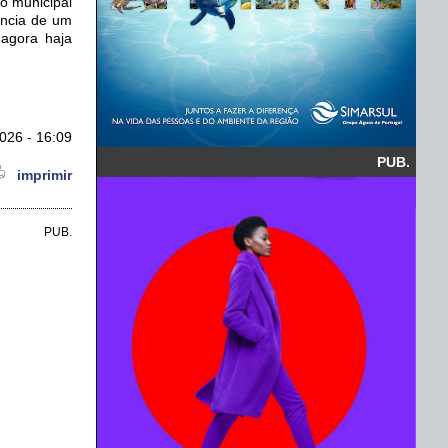
vo municipal
ência de um
 agora haja
026 - 16:09
PUB.
imprimir
PUB.