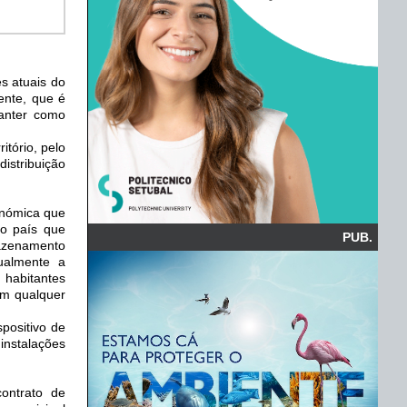
s atuais do
ente, que é
anter como
itório, pelo
istribuição
onómica que
do país que
PUB.
mazenamento
gualmente a
 habitantes
em qualquer
positivo de
instalações
ontrato de