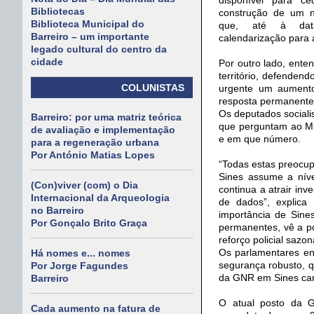
Bibliotecas
construção de um 
Biblioteca Municipal do
que, até à da
Barreiro – um importante
calendarização para 
legado cultural do centro da
cidade
Por outro lado, ente
território, defenden
COLUNISTAS
urgente um aumento
resposta permanente
Os deputados socialis
Barreiro: por uma matriz teórica
que perguntam ao Min
de avaliação e implementação
e em que número.
para a regeneração urbana
Por António Matias Lopes
“Todas estas preocu
Sines assume a níve
(Con)viver (com) o Dia
continua a atrair in
Internacional da Arqueologia
de dados”, explica 
no Barreiro
importância de Sines
Por Gonçalo Brito Graça
permanentes, vê a p
reforço policial sazo
Os parlamentares en
Há nomes e... nomes
segurança robusto, q
Por Jorge Fagundes
da GNR em Sines car
Barreiro
O atual posto da G
Cada aumento na fatura de