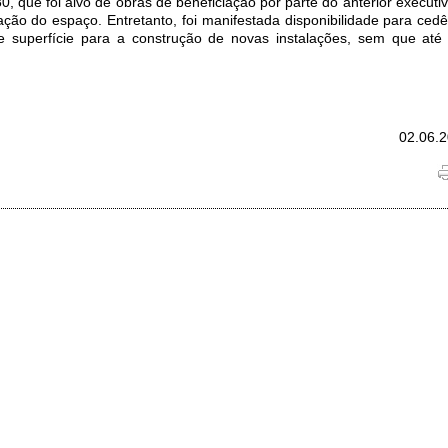
, que foi alvo de obras de beneficiação por parte do anterior executi
ação do espaço. Entretanto, foi manifestada disponibilidade para ced
de superfície para a construção de novas instalações, sem que até
02.06.2