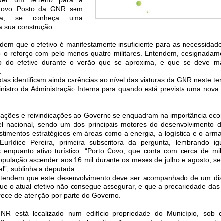
novo Posto da GNR sem
ta, se conheça uma
a sua construção.
ndem que o efetivo é manifestamente insuficiente para as necessidade
do o reforço com pelo menos quatro militares. Entendem, designadam
 do efetivo durante o verão que se aproxima, e que se deve m
.
tas identificam ainda carências ao nível das viaturas da GNR neste terr
istro da Administração Interna para quando está prevista uma nova d
pações e reivindicações ao Governo se enquadram na importância ec
l nacional, sendo um dos principais motores do desenvolvimento 
vestimentos estratégicos em áreas como a energia, a logística e o ar
Eurídice Pereira, primeira subscritora da pergunta, lembrando i
 enquanto ativo turístico. “Porto Covo, que conta com cerca de mil
opulação ascender aos 16 mil durante os meses de julho e agosto, s
nal”, sublinha a deputada.
tendem que este desenvolvimento deve ser acompanhado de um dis
ue o atual efetivo não consegue assegurar, e que a precariedade das 
ece de atenção por parte do Governo.
NR está localizado num edifício propriedade do Município, sob c