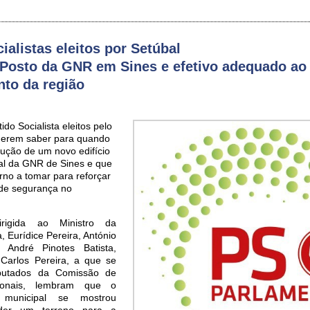
alistas eleitos por Setúbal
Posto da GNR em Sines e efetivo adequado ao
to da região
do Socialista eleitos pelo
querem saber para quando
rução de um novo edifício
rial da GNR de Sines e que
no a tomar para reforçar
a de segurança no
rigida ao Ministro da
, Eurídice Pereira, António
André Pinotes Batista,
Carlos Pereira, a que se
eputados da Comissão de
cionais, lembram que o
o municipal se mostrou
eder um terreno para a