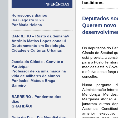
bastidores
INFERÊNCIAS
Horóscopos diários
Deputados soci
Dia 6 agosto 2026
Querem novo 
Por Maria Helena
desenvolvimen
BARREIRO – Rosto da Semana>
António Matias Lopes conclui
Doutoramento em Sociologia:
Os deputados do Parti
Cidades e Culturas Urbanas
Círculo de Setúbal 
está prevista a const
Janela da Cidade - Convite a
para o Posto Territo
Participar
medidas está o Gover
Professor deixa uma marca na
o efetivo desta forç
vida de milhares de alunos
concelho.
Por Isabel Mateus Braga
Numa pergunta di
Barreiro
Administração Interna
Mendonça Mendes, 
BARREIRO - Por dentro dos
Margarida Afonso e 
dias
juntaram outros d
GRATIDÃO!
Assuntos Constitu
anterior executiv
Nota do Dia – Dia Mundial das
disponível para c