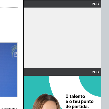
PUB.
PUB.
s deputados