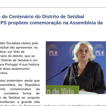
o Centenário do Distrito de Setúbal
 PS propõem comemoração na Assembleia da
do Socialista eleitos pelo
Setúbal vão apresentar, na
lica, um Voto de
rio do distrito, que se
 Distrito de Setúbal é um
ara Portugal. A sua história
 é disso testemunho”,
reira.
istas pretendem ainda que
ssembleia da República
nto comemorativo da
 considere forma de
o de Setúbal ao conjunto
molduram a grande tela
 de Sessões do Parlamento, onde se evoca os territórios por onde o