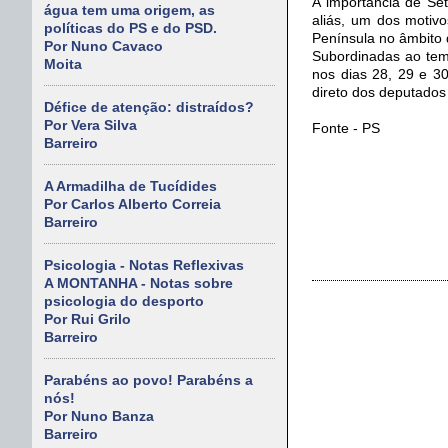
A importância de Set
água tem uma origem, as
aliás, um dos motiv
políticas do PS e do PSD.
Península no âmbito
Por Nuno Cavaco
Subordinadas ao tem
Moita
nos dias 28, 29 e 30
direto dos deputados 
Défice de atenção: distraídos?
Por Vera Silva
Fonte - PS
Barreiro
A Armadilha de Tucídides
Por Carlos Alberto Correia
Barreiro
Psicologia - Notas Reflexivas
A MONTANHA - Notas sobre
psicologia do desporto
Por Rui Grilo
Barreiro
Parabéns ao povo! Parabéns a
nós!
Por Nuno Banza
Barreiro