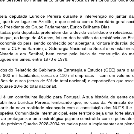
 pela deputada Eurídice Pereira durante a intervenção no jantar d
 que teve lugar em Azeitão, e que contou com o Secretário-geral socia
 o Presidente do Grupo Parlamentar, Eurico Brilhante Dias.
ntadas pela deputada pretendem dar a devida visibilidade e relevância 
ito que, ao longo de 48 anos, foi um dos bastiões da resistência ao E
onomia do país, sendo conhecido por albergar a “cintura industrial do
o a CUF no Barreiro, a Siderurgia Nacional no Seixal e os estaleiros
lmada e em Setúbal, bem como pelo início da construção do ma
tuguês em Sines, entre 1973 e 1978.
os do Relatório do Gabinete de Estratégia e Estudos (GEE) para o a
 de 900 mil habitantes, cerca de 110 mil empresas – com um volume 
lhões de euros (cerca de 6% do total nacional) e exportações que asc
(quase 10% do total nacional).
al é um contribuinte líquido para Portugal. A sua história de gente d
ublinhou Eurídice Pereira, lembrando que, no caso da Península de 
artir da nova realidade alcançada com a constituição das NUTS II e I
spetiva Comunidade Intermunicipal, este território seja uma forte ala
o protagonizar uma estratégica pujante construída com e pelos atore
r do próximo Quadro 2028-2034 os meios para a implementar em pleno