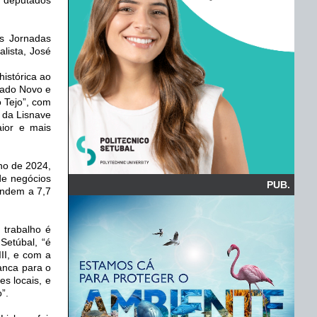
as Jornadas
lista, José
histórica ao
stado Novo e
 Tejo”, com
 da Lisnave
ior e mais
no de 2024,
de negócios
PUB.
endem a 7,7
e trabalho é
Setúbal, “é
II, e com a
vanca para o
s locais, e
”.