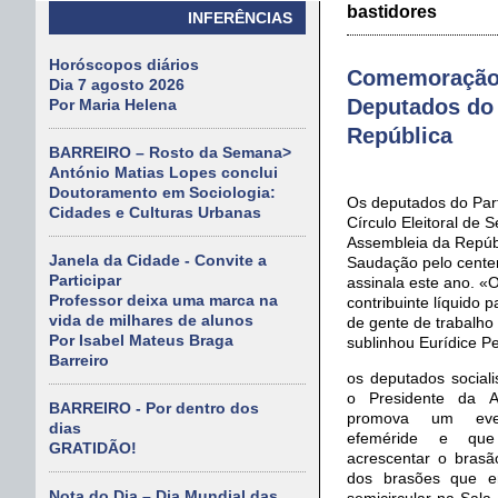
bastidores
INFERÊNCIAS
Horóscopos diários
Comemoração d
Dia 7 agosto 2026
Deputados do
Por Maria Helena
República
BARREIRO – Rosto da Semana>
António Matias Lopes conclui
Doutoramento em Sociologia:
Os deputados do Parti
Cidades e Culturas Urbanas
Círculo Eleitoral de 
Assembleia da Repúb
Janela da Cidade - Convite a
Saudação pelo centená
Participar
assinala este ano. «O
Professor deixa uma marca na
contribuinte líquido p
vida de milhares de alunos
de gente de trabalho
Por Isabel Mateus Braga
sublinhou Eurídice Pe
Barreiro
os deputados social
o Presidente da A
BARREIRO - Por dentro dos
promova um eve
dias
efeméride e que
GRATIDÃO!
acrescentar o brasã
dos brasões que e
Nota do Dia – Dia Mundial das
semicircular na Sala