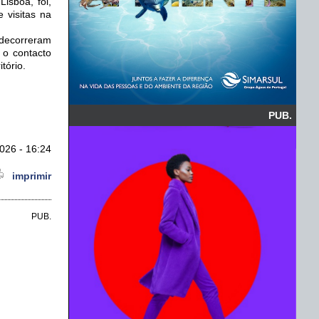
isboa, foi,
 visitas na
 decorreram
 o contacto
tório.
PUB.
026 - 16:24
imprimir
PUB.