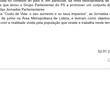
úbal no contexto do país e, em particular, da Área Metropolitana de L
os que levou o Grupo Parlamentar do PS a promover um conjunto de
 das Jornadas Parlamentares.
a “Custo de Vida: o seu aumento e os seus impactos”, as Jornadas
 de junho na Área Metropolitana de Lisboa, e tiveram como objetivo
com a realidade vivida pela população que reside e trabalha neste terri
02.07.2