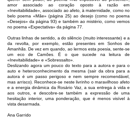
amor associado ao coração oposto à razão em
«Inevitabilidade», associado ao afeto, à maternidade, como no
belo poema «Mãe» (página 25) ao desejo (como no poema
«Desejos» da página 93) e também ao mistério, como vemos
no poema «Expectativa» da página 77.
Outras linhas de sentido, a do silêncio (muito interessante) e a
da revolta, por exemplo, estão presentes em Sonhos de
Amanhãs. De vez em quando, ao lermos esta poesia, sente-se
um eco de Camões. É o que sucede na leitura de
«Inevitabilidade» e «Sobressalto».
Deslizando agora um pouco do texto para a autora e para o
auto e heteroconhecimento da mesma (sair da obra para a
autora é um passo perigoso e nem sempre recomendável,
mas arrisco). Reconhece-se neste livrinho o maravilhoso afeto
e a energia dinâmica da Rosário Vaz, a sua entrega à vida e
aos outros, e descobre-se também a expressão de uma
hesitação interior, uma ponderação, que é menos visível à
vista desarmada.
Ana Garrido