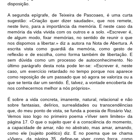
disposição.
A segunda epígrafe, de Teixeira de Pascoaes, é uma curta
sugestão: «Criação quer dizer saudade», que nos remete,
neste livro, para a importância da memória. E neste caso da
memória da vida vivida com os outros e a solo. «Escrever é,
de algum modo, fixar memórias, no sentido de reunir o que
nos dispomos a libertar.» diz a autora na Nota de Abertura. A
escrita vista como guardiã da memória, como gesto de
reflexão e de escolha, como forma também de libertação. E
sem dúvida como um processo de autoconhecimento. No
último parágrafo desta nota pode ler-se: «Escrever é, neste
caso, um exercício retardado no tempo porque nos aparece
como reposição de um passado que só agora se valoriza ou a
que se tenta dar um sentido. É, talvez, a vontade encoberta de
nos conhecermos melhor a nós próprios».
É sobre a vida concreta, imanente, natural, relacional e não
sobre fantasias, delírios, surrealidades ou transcendências
que, do meu ponto de vista, se funda a poesia de Rosário Vaz.
Vemos isso logo no primeiro poema «Viver sem limites» da
página 17. O que o sujeito quer é a consciência do momento,
a capacidade de amar, não no abstrato, mas amar, amando,
como ele (sujeito poético) diz. E no poema que se chama
«Viver», da página 35, define-se viver como força, como