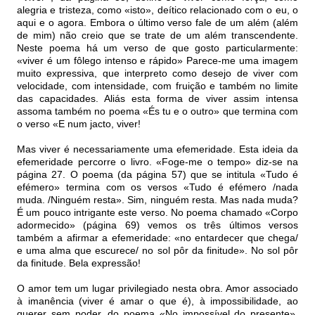
alegria e tristeza, como «isto», deítico relacionado com o eu, o
aqui e o agora. Embora o último verso fale de um além (além
de mim) não creio que se trate de um além transcendente.
Neste poema há um verso de que gosto particularmente:
«viver é um fôlego intenso e rápido» Parece-me uma imagem
muito expressiva, que interpreto como desejo de viver com
velocidade, com intensidade, com fruição e também no limite
das capacidades. Aliás esta forma de viver assim intensa
assoma também no poema «És tu e o outro» que termina com
o verso «E num jacto, viver!
Mas viver é necessariamente uma efemeridade. Esta ideia da
efemeridade percorre o livro. «Foge-me o tempo» diz-se na
página 27. O poema (da página 57) que se intitula «Tudo é
efémero» termina com os versos «Tudo é efémero /nada
muda. /Ninguém resta». Sim, ninguém resta. Mas nada muda?
É um pouco intrigante este verso. No poema chamado «Corpo
adormecido» (página 69) vemos os três últimos versos
também a afirmar a efemeridade: «no entardecer que chega/
e uma alma que escurece/ no sol pôr da finitude». No sol pôr
da finitude. Bela expressão!
O amor tem um lugar privilegiado nesta obra. Amor associado
à imanência (viver é amar o que é), à impossibilidade, ao
querer sem poder, do poema «No impossível do presente»,