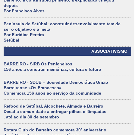
Barreiro: a conta subiu primeiro, a explicação chegou
depois
Por Francisco Alves
Península de Setúbal: construir desenvolvimento tem de
ser o objetivo e a meta
Por Eurídice Pereira
Setúbal
ASSOCIATIVISMO
BARREIRO - SIRB Os Penicheiros
156 anos a construir memórias, cultura e futuro
BARREIRO - SDUB – Sociedade Democrática União
Barreirense «Os Franceses»
Comemora 156 anos ao serviço da comunidade
Refood de Setúbal, Alcochete, Almada e Barreiro
Desafia comunidade a entregar pilhas e lâmpadas
. até ao dia 30 de setembro
Rotary Club do Barreiro comemora 30º aniversário