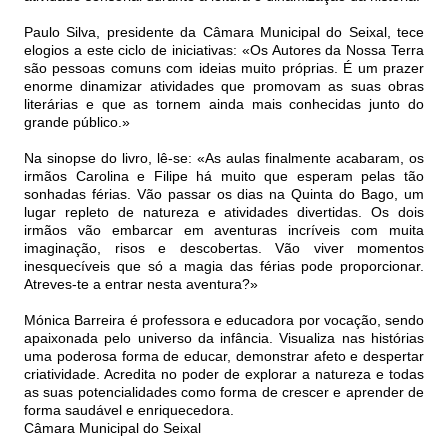
Paulo Silva, presidente da Câmara Municipal do Seixal, tece
elogios a este ciclo de iniciativas: «Os Autores da Nossa Terra
são pessoas comuns com ideias muito próprias. É um prazer
enorme dinamizar atividades que promovam as suas obras
literárias e que as tornem ainda mais conhecidas junto do
grande público.»
Na sinopse do livro, lê-se: «As aulas finalmente acabaram, os
irmãos Carolina e Filipe há muito que esperam pelas tão
sonhadas férias. Vão passar os dias na Quinta do Bago, um
lugar repleto de natureza e atividades divertidas. Os dois
irmãos vão embarcar em aventuras incríveis com muita
imaginação, risos e descobertas. Vão viver momentos
inesquecíveis que só a magia das férias pode proporcionar.
Atreves-te a entrar nesta aventura?»
Mónica Barreira é professora e educadora por vocação, sendo
apaixonada pelo universo da infância. Visualiza nas histórias
uma poderosa forma de educar, demonstrar afeto e despertar
criatividade. Acredita no poder de explorar a natureza e todas
as suas potencialidades como forma de crescer e aprender de
forma saudável e enriquecedora.
Câmara Municipal do Seixal