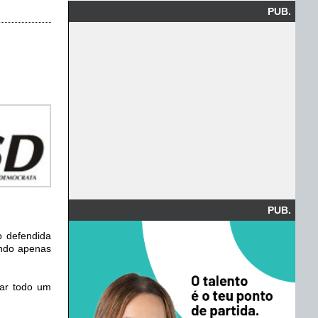
PUB.
PUB.
o defendida
endo apenas
car todo um