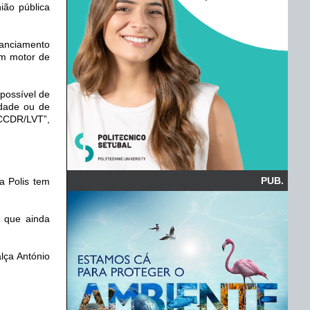
ião pública
nanciamento
um motor de
possível de
edade ou de
 CCDR/LVT”,
PUB.
a Polis tem
 que ainda
lça António