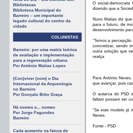
O social-democrata 
Bibliotecas
dizendo que a Socied
Biblioteca Municipal do
Barreiro – um importante
Nuno Matias diz que 
legado cultural do centro da
para o futuro, de m
cidade
desenvolvimento par
COLUNISTAS
“Temos a percepção d
concretizar, sendo 
Barreiro: por uma matriz teórica
outra solução que ve
de avaliação e implementação
realça.
para a regeneração urbana
Por António Matias Lopes
Para António Neves,
(Con)viver (com) o Dia
que avançar, pois ca
Internacional da Arqueologia
no Barreiro
O autarca do PSD e
Por Gonçalo Brito Graça
faltam possam ser co
Há nomes e... nomes
“Se este modelo já n
Por Jorge Fagundes
Neves.
Barreiro
Fonte - PSD
Cada aumento na fatura de