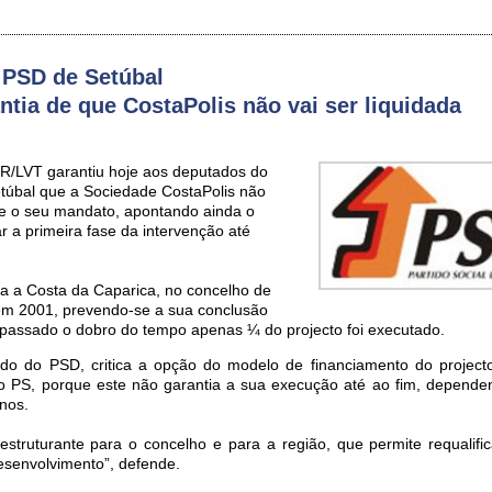
 PSD de Setúbal
tia de que CostaPolis não vai ser liquidada
R/LVT garantiu hoje aos deputados do
etúbal que a Sociedade CostaPolis não
te o seu mandato, apontando ainda o
r a primeira fase da intervenção até
a a Costa da Caparica, no concelho de
em 2001, prevendo-se a sua conclusão
passado o dobro do tempo apenas ¼ do projecto foi executado.
do do PSD, critica a opção do modelo de financiamento do project
no PS, porque este não garantia a sua execução até ao fim, depend
enos.
estruturante para o concelho e para a região, que permite requalifi
esenvolvimento”, defende.