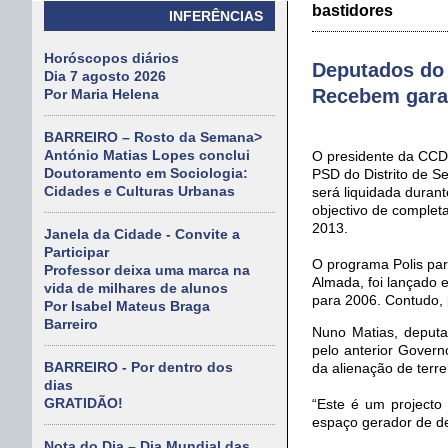
bastidores
INFERÊNCIAS
Horóscopos diários
Deputados do
Dia 7 agosto 2026
Recebem garan
Por Maria Helena
BARREIRO – Rosto da Semana>
António Matias Lopes conclui
O presidente da CCD
Doutoramento em Sociologia:
PSD do Distrito de S
Cidades e Culturas Urbanas
será liquidada duran
objectivo de completa
2013.
Janela da Cidade - Convite a
Participar
O programa Polis par
Professor deixa uma marca na
Almada, foi lançado 
vida de milhares de alunos
para 2006. Contudo, 
Por Isabel Mateus Braga
Barreiro
Nuno Matias, deputa
pelo anterior Gover
BARREIRO - Por dentro dos
da alienação de terr
dias
GRATIDÃO!
“Este é um projecto 
espaço gerador de d
Nota do Dia – Dia Mundial das