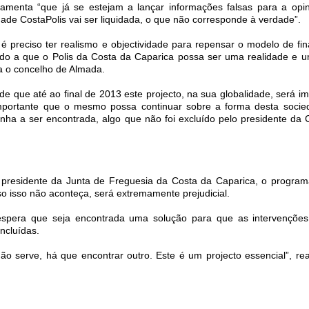
lamenta “que já se estejam a lançar informações falsas para a opin
ade CostaPolis vai ser liquidada, o que não corresponde à verdade”.
é preciso ter realismo e objectividade para repensar o modelo de fi
odo a que o Polis da Costa da Caparica possa ser uma realidade e 
a o concelho de Almada.
e que até ao final de 2013 este projecto, na sua globalidade, será im
importante que o mesmo possa continuar sobre a forma desta soci
nha a ser encontrada, algo que não foi excluído pelo presidente da
 presidente da Junta de Freguesia da Costa da Caparica, o program
so isso não aconteça, será extremamente prejudicial.
spera que seja encontrada uma solução para que as intervenções
ncluídas.
ão serve, há que encontrar outro. Este é um projecto essencial”, rea